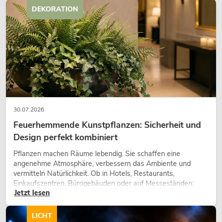
DEKORATION
30.07.2026
Feuerhemmende Kunstpflanzen: Sicherheit und
Design perfekt kombiniert
Pflanzen machen Räume lebendig. Sie schaffen eine
angenehme Atmosphäre, verbessern das Ambiente und
vermitteln Natürlichkeit. Ob in Hotels, Restaurants,
Einkaufszentren, Bürogebäuden oder auf Messeständen:
Jetzt lesen
eine hochwertige Begrünung gehört heute längst zum
modernen Raumkonzept.
LICHT