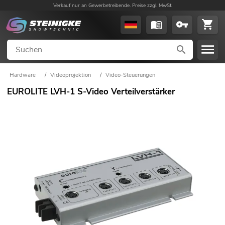
Verkauf nur an Gewerbetreibende. Preise zzgl. MwSt.
Hardware
/
Videoprojektion
/
Video-Steuerungen
EUROLITE LVH-1 S-Video Verteilverstärker