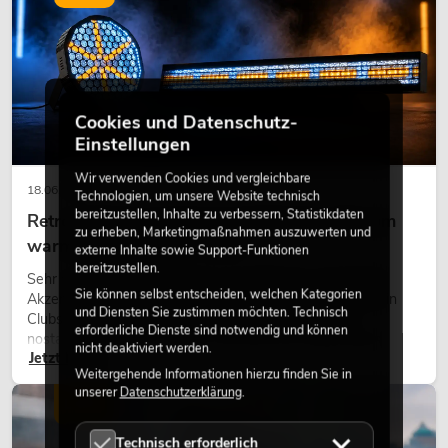
Cookies und Datenschutz-
Einstellungen
Wir verwenden Cookies und vergleichbare
18.06.2026
Technologien, um unsere Website technisch
bereitzustellen, Inhalte zu verbessern, Statistikdaten
Retro-Licht im modernen Lichtdesign: Warum
zu erheben, Marketingmaßnahmen auszuwerten und
warmes Licht wieder wirkt
externe Inhalte sowie Support-Funktionen
bereitzustellen.
Sehr warmes Licht, sichtbare Leuchtflächen und farbige
Sie können selbst entscheiden, welchen Kategorien
Akzente prägen viele aktuelle Lichtdesigns auf Bühnen, in
und Diensten Sie zustimmen möchten. Technisch
Clubs und bei Events. Retro-Licht ist dabei kein rein
erforderliche Dienste sind notwendig und können
nostalgischer Effekt, sondern ein bewusst eingesetztes
nicht deaktiviert werden.
Jetzt lesen
Gestaltungsmittel: Es schafft Atmosphäre, gibt Szenen
Weitergehende Informationen hierzu finden Sie in
Charakter und kann technische LED-Setups emotionaler
unserer
Datenschutzerklärung
.
wirken lassen.
LICHT
Technisch erforderlich