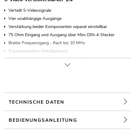
Verteilt S-Videosignale
Vier unabhängige Ausgänge
Verstärkung beider Komponenten separat einstellbar
75 Ohm Eingang und Ausgang über Mini-DIN-4-Stecker
Breiter Frequenzgang - flach bis 10 MHz
Superkompaktes Metallgehäuse
12-24 V DC Spannungsversorgung über Schraubanschlüsse
oder Buchse (Netzteil nicht inklusive)
Durchschleifausgang zur Spannungsversorgung eines
weiteren LVH-1
Verkabeln im Reihenschaltungsprinzip möglich
Wandmontage
TECHNISCHE DATEN
BEDIENUNGSANLEITUNG