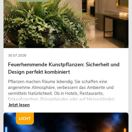
30.07.2026
Feuerhemmende Kunstpflanzen: Sicherheit und
Design perfekt kombiniert
Pflanzen machen Räume lebendig. Sie schaffen eine
angenehme Atmosphäre, verbessern das Ambiente und
vermitteln Natürlichkeit. Ob in Hotels, Restaurants,
Einkaufszentren, Bürogebäuden oder auf Messeständen:
Jetzt lesen
eine hochwertige Begrünung gehört heute längst zum
modernen Raumkonzept.
LICHT