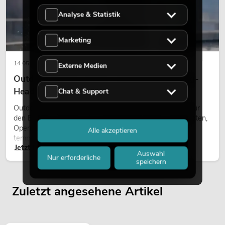
Analyse & Statistik
Marketing
14.05.2026
Externe Medien
Outdoor Moving-Heads: Wetterfeste Moving-
Heads bei Events
Chat & Support
Outdoor Moving-Heads sind bewegliche Scheinwerfer für
den Einsatz im Freien. Sie werden bei Festivals, Stadtfesten,
Open-Air-Konzerten, Architekturinszenierungen und
Alle akzeptieren
temporären Außeninstallationen eingesetzt.
Jetzt lesen
Auswahl
Nur erforderliche
speichern
Zuletzt angesehene Artikel