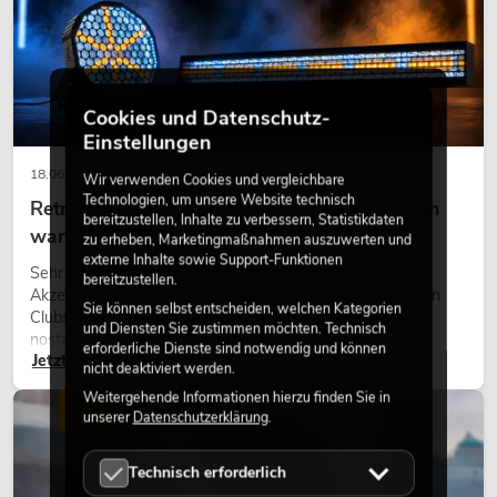
Cookies und Datenschutz-
Einstellungen
18.06.2026
Wir verwenden Cookies und vergleichbare
Technologien, um unsere Website technisch
Retro-Licht im modernen Lichtdesign: Warum
bereitzustellen, Inhalte zu verbessern, Statistikdaten
warmes Licht wieder wirkt
zu erheben, Marketingmaßnahmen auszuwerten und
externe Inhalte sowie Support-Funktionen
Sehr warmes Licht, sichtbare Leuchtflächen und farbige
bereitzustellen.
Akzente prägen viele aktuelle Lichtdesigns auf Bühnen, in
Sie können selbst entscheiden, welchen Kategorien
Clubs und bei Events. Retro-Licht ist dabei kein rein
und Diensten Sie zustimmen möchten. Technisch
nostalgischer Effekt, sondern ein bewusst eingesetztes
erforderliche Dienste sind notwendig und können
Jetzt lesen
Gestaltungsmittel: Es schafft Atmosphäre, gibt Szenen
nicht deaktiviert werden.
Charakter und kann technische LED-Setups emotionaler
Weitergehende Informationen hierzu finden Sie in
wirken lassen.
LICHT
unserer
Datenschutzerklärung
.
Technisch erforderlich