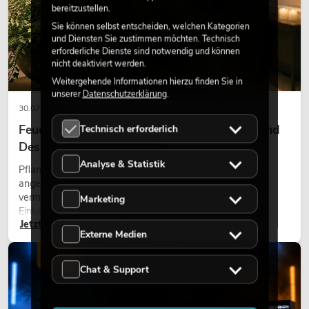
bereitzustellen.
Sie können selbst entscheiden, welchen Kategorien
und Diensten Sie zustimmen möchten. Technisch
erforderliche Dienste sind notwendig und können
nicht deaktiviert werden.
Weitergehende Informationen hierzu finden Sie in
unserer
Datenschutzerklärung
.
30.07.2026
Feuerhemmende Kunstpflanzen: Sicherheit und
Technisch erforderlich
Design perfekt kombiniert
Analyse & Statistik
Pflanzen machen Räume lebendig. Sie schaffen eine
angenehme Atmosphäre, verbessern das Ambiente und
vermitteln Natürlichkeit. Ob in Hotels, Restaurants,
Marketing
Einkaufszentren, Bürogebäuden oder auf Messeständen:
Jetzt lesen
eine hochwertige Begrünung gehört heute längst zum
Externe Medien
modernen Raumkonzept.
LICHT
Chat & Support