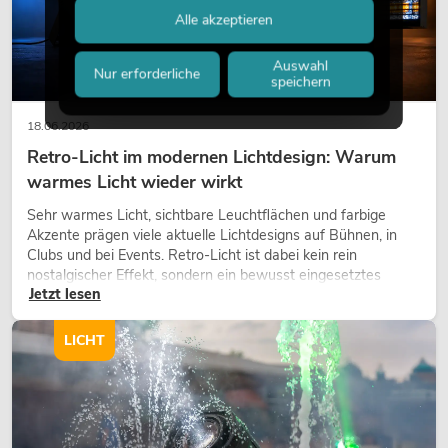
Alle akzeptieren
Auswahl
Nur erforderliche
speichern
18.06.2026
Retro-Licht im modernen Lichtdesign: Warum
warmes Licht wieder wirkt
Sehr warmes Licht, sichtbare Leuchtflächen und farbige
Akzente prägen viele aktuelle Lichtdesigns auf Bühnen, in
Clubs und bei Events. Retro-Licht ist dabei kein rein
nostalgischer Effekt, sondern ein bewusst eingesetztes
Jetzt lesen
Gestaltungsmittel: Es schafft Atmosphäre, gibt Szenen
Charakter und kann technische LED-Setups emotionaler
wirken lassen.
LICHT