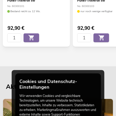
Punkt-Traverse sw
Punkt-Traverse sw
No. 60300101
No. 60300103
Bestand reicht ca. 12 Wo.
nur noch wenige verfügbar
92,90
€
92,90
€
Cookies und Datenschutz-
Aktuelle Blogbeiträge
Einstellungen
Wir verwenden Cookies und vergleichbare
Technologien, um unsere Website technisch
DEKORATION
bereitzustellen, Inhalte zu verbessern, Statistikdaten
zu erheben, Marketingmaßnahmen auszuwerten und
externe Inhalte sowie Support-Funktionen