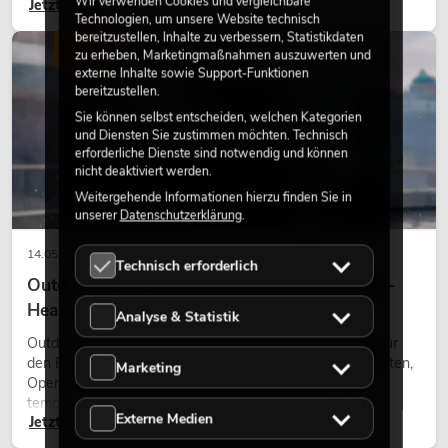
Wir verwenden Cookies und vergleichbare
Jetzt lesen
Gestaltungsmittel: Es schafft Atmosphäre, gibt Szenen
Technologien, um unsere Website technisch
Charakter und kann technische LED-Setups emotionaler
bereitzustellen, Inhalte zu verbessern, Statistikdaten
wirken lassen.
LICHT
zu erheben, Marketingmaßnahmen auszuwerten und
externe Inhalte sowie Support-Funktionen
bereitzustellen.
Sie können selbst entscheiden, welchen Kategorien
und Diensten Sie zustimmen möchten. Technisch
erforderliche Dienste sind notwendig und können
nicht deaktiviert werden.
Weitergehende Informationen hierzu finden Sie in
unserer
Datenschutzerklärung
.
14.05.2026
Technisch erforderlich
Outdoor Moving-Heads: Wetterfeste Moving-
Heads bei Events
Analyse & Statistik
Outdoor Moving-Heads sind bewegliche Scheinwerfer für
den Einsatz im Freien. Sie werden bei Festivals, Stadtfesten,
Marketing
Open-Air-Konzerten, Architekturinszenierungen und
temporären Außeninstallationen eingesetzt.
Externe Medien
Jetzt lesen