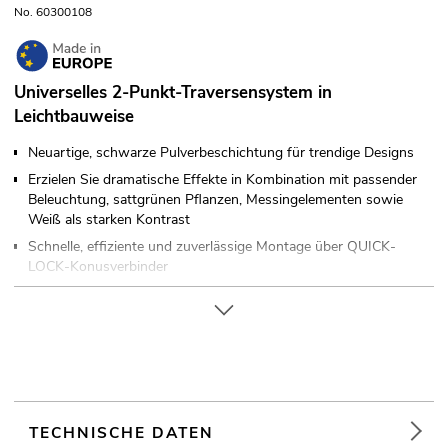
No. 60300108
Universelles 2-Punkt-Traversensystem in
Leichtbauweise
Neuartige, schwarze Pulverbeschichtung für trendige Designs
Erzielen Sie dramatische Effekte in Kombination mit passender
Beleuchtung, sattgrünen Pflanzen, Messingelementen sowie
Weiß als starken Kontrast
Schnelle, effiziente und zuverlässige Montage über QUICK-
LOCK-Konusverbinder
Eine umfangreiche Auswahl an Längen, Kreis- und
Eckelementen bietet ein Höchstmaß an Flexibilität
Sonderkonstruktionen nach Kundenvorgabe auf Anfrage
Gurtrohr: 35 mm
Auf Wunsch in jeder RAL-Farbe erhältlich
In verschiedenen Ausführungen erhältlich
TECHNISCHE DATEN