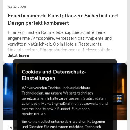
30.07.2026
Feuerhemmende Kunstpflanzen: Sicherheit und
Design perfekt kombiniert
Pflanzen machen Räume lebendig. Sie schaffen eine
angenehme Atmosphäre, verbessern das Ambiente und
vermitteln Natürlichkeit. Ob in Hotels, Restaurants,
Einkaufszentren, Bürogebäuden oder auf Messeständen:
Jetzt lesen
eine hochwertige Begrünung gehört heute längst zum
modernen Raumkonzept.
LICHT
Cookies und Datenschutz-
Einstellungen
Wir verwenden Cookies und vergleichbare
Technologien, um unsere Website technisch
bereitzustellen, Inhalte zu verbessern, Statistikdaten
zu erheben, Marketingmaßnahmen auszuwerten und
externe Inhalte sowie Support-Funktionen
bereitzustellen.
Sie können selbst entscheiden, welchen Kategorien
und Diensten Sie zustimmen möchten. Technisch
18.06.2026