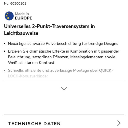
No. 60300101
Universelles 2-Punkt-Traversensystem in
Leichtbauweise
Neuartige, schwarze Pulverbeschichtung für trendige Designs
Erzielen Sie dramatische Effekte in Kombination mit passender
Beleuchtung, sattgrünen Pflanzen, Messingelementen sowie
Weiß als starken Kontrast
Schnelle, effiziente und zuverlässige Montage über QUICK-
LOCK-Konusverbinder
Eine umfangreiche Auswahl an Längen, Kreis- und
Eckelementen bietet ein Höchstmaß an Flexibilität
Sonderkonstruktionen nach Kundenvorgabe auf Anfrage
Gurtrohr: 35 mm
Auf Wunsch in jeder RAL-Farbe erhältlich
In verschiedenen Ausführungen erhältlich
TECHNISCHE DATEN