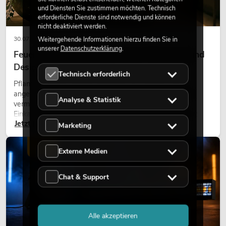
und Diensten Sie zustimmen möchten. Technisch
erforderliche Dienste sind notwendig und können
nicht deaktiviert werden.
30.07.2026
Weitergehende Informationen hierzu finden Sie in
unserer
Datenschutzerklärung
.
Feuerhemmende Kunstpflanzen: Sicherheit und
Design perfekt kombiniert
Technisch erforderlich
Pflanzen machen Räume lebendig. Sie schaffen eine
angenehme Atmosphäre, verbessern das Ambiente und
Analyse & Statistik
vermitteln Natürlichkeit. Ob in Hotels, Restaurants,
Einkaufszentren, Bürogebäuden oder auf Messeständen:
Jetzt lesen
eine hochwertige Begrünung gehört heute längst zum
Marketing
modernen Raumkonzept.
LICHT
Externe Medien
Chat & Support
Alle akzeptieren