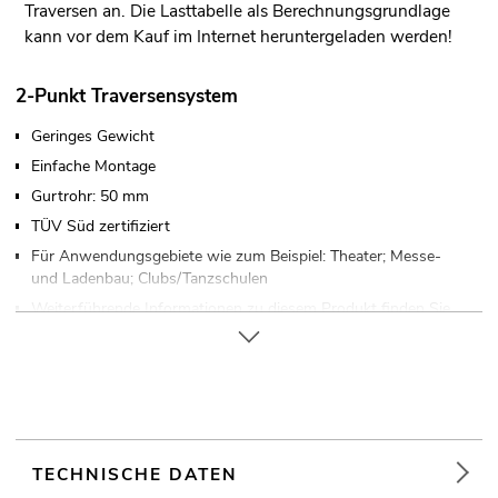
Traversen an. Die Lasttabelle als Berechnungsgrundlage
kann vor dem Kauf im Internet heruntergeladen werden!
2-Punkt Traversensystem
Geringes Gewicht
Einfache Montage
Gurtrohr: 50 mm
TÜV Süd zertifiziert
Für Anwendungsgebiete wie zum Beispiel: Theater; Messe-
und Ladenbau; Clubs/Tanzschulen
Weiterführende Informationen zu diesem Produkt finden Sie
unter "Downloads" im Datenblatt
TECHNISCHE DATEN