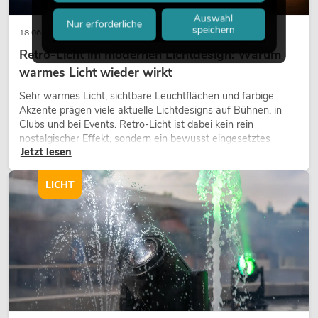
Auswahl
Nur erforderliche
speichern
18.06.2026
Retro-Licht im modernen Lichtdesign: Warum
warmes Licht wieder wirkt
Sehr warmes Licht, sichtbare Leuchtflächen und farbige
Akzente prägen viele aktuelle Lichtdesigns auf Bühnen, in
Clubs und bei Events. Retro-Licht ist dabei kein rein
nostalgischer Effekt, sondern ein bewusst eingesetztes
Jetzt lesen
Gestaltungsmittel: Es schafft Atmosphäre, gibt Szenen
Charakter und kann technische LED-Setups emotionaler
wirken lassen.
LICHT