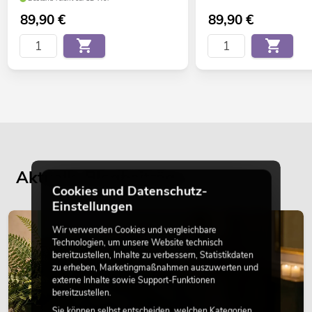
89,90
€
89,90
€
Aktuelle Blogbeiträge
Cookies und Datenschutz-
Einstellungen
DEKORATION
Wir verwenden Cookies und vergleichbare
Technologien, um unsere Website technisch
bereitzustellen, Inhalte zu verbessern, Statistikdaten
zu erheben, Marketingmaßnahmen auszuwerten und
externe Inhalte sowie Support-Funktionen
bereitzustellen.
Sie können selbst entscheiden, welchen Kategorien