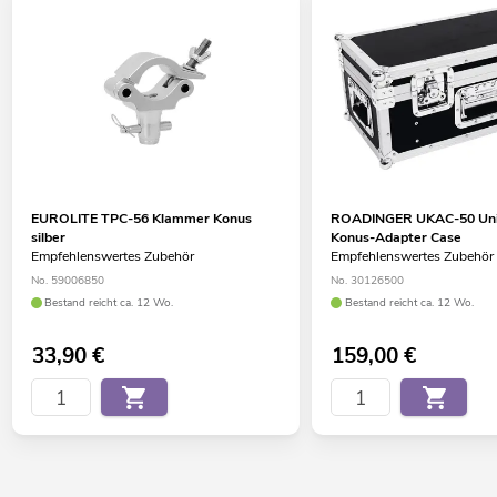
EUROLITE TPC-56 Klammer Konus
ROADINGER UKAC-50 Uni
silber
Konus-Adapter Case
Empfehlenswertes Zubehör
Empfehlenswertes Zubehör
No. 59006850
No. 30126500
Bestand reicht ca. 12 Wo.
Bestand reicht ca. 12 Wo.
33,90
€
159,00
€