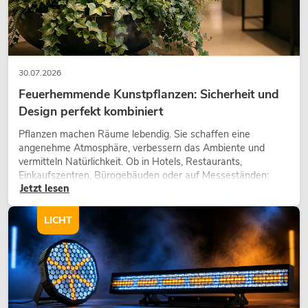
30.07.2026
Feuerhemmende Kunstpflanzen: Sicherheit und
Design perfekt kombiniert
Pflanzen machen Räume lebendig. Sie schaffen eine
angenehme Atmosphäre, verbessern das Ambiente und
vermitteln Natürlichkeit. Ob in Hotels, Restaurants,
Einkaufszentren, Bürogebäuden oder auf Messeständen:
Jetzt lesen
eine hochwertige Begrünung gehört heute längst zum
modernen Raumkonzept.
LICHT