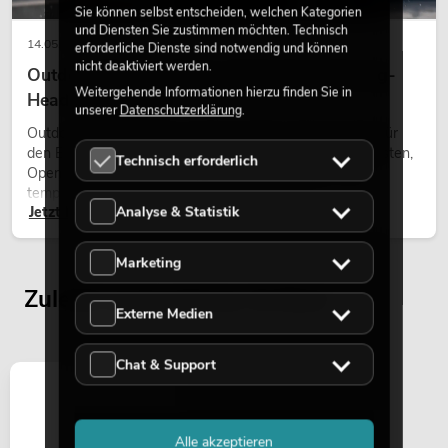
Sie können selbst entscheiden, welchen Kategorien
und Diensten Sie zustimmen möchten. Technisch
14.05.2026
erforderliche Dienste sind notwendig und können
nicht deaktiviert werden.
Outdoor Moving-Heads: Wetterfeste Moving-
Weitergehende Informationen hierzu finden Sie in
Heads bei Events
unserer
Datenschutzerklärung
.
Outdoor Moving-Heads sind bewegliche Scheinwerfer für
den Einsatz im Freien. Sie werden bei Festivals, Stadtfesten,
Technisch erforderlich
Open-Air-Konzerten, Architekturinszenierungen und
temporären Außeninstallationen eingesetzt.
Jetzt lesen
Analyse & Statistik
Marketing
Zuletzt angesehene Artikel
Externe Medien
Chat & Support
Alle akzeptieren