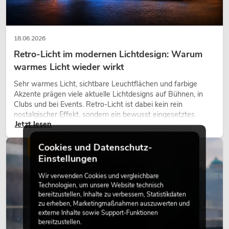
18.06.2026
Retro-Licht im modernen Lichtdesign: Warum
warmes Licht wieder wirkt
Sehr warmes Licht, sichtbare Leuchtflächen und farbige
Akzente prägen viele aktuelle Lichtdesigns auf Bühnen, in
Clubs und bei Events. Retro-Licht ist dabei kein rein
nostalgischer Effekt, sondern ein bewusst eingesetztes
Jetzt lesen
Gestaltungsmittel: Es schafft Atmosphäre, gibt Szenen
Charakter und kann technische LED-Setups emotionaler
wirken lassen.
Cookies und Datenschutz-
LICHT
Einstellungen
Wir verwenden Cookies und vergleichbare
Technologien, um unsere Website technisch
bereitzustellen, Inhalte zu verbessern, Statistikdaten
zu erheben, Marketingmaßnahmen auszuwerten und
externe Inhalte sowie Support-Funktionen
bereitzustellen.