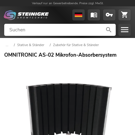
Verkauf nur an Gewerbetreibende. Preise zzgl. MwSt.
...
/
Stative & Ständer
/
Zubehör für Stative & Ständer
OMNITRONIC AS-02 Mikrofon-Absorbersystem