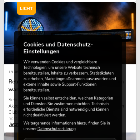
modernen Raumkonzept.
LICHT
Cookies und Datenschutz-
Einstellungen
Wir verwenden Cookies und vergleichbare
Technologien, um unsere Website technisch
18.06.2026
bereitzustellen, Inhalte zu verbessern, Statistikdaten
zu erheben, Marketingmaßnahmen auszuwerten und
Retro-Licht im modernen Lichtdesign: Warum
externe Inhalte sowie Support-Funktionen
warmes Licht wieder wirkt
bereitzustellen.
Sie können selbst entscheiden, welchen Kategorien
Sehr warmes Licht, sichtbare Leuchtflächen und farbige
und Diensten Sie zustimmen möchten. Technisch
Akzente prägen viele aktuelle Lichtdesigns auf Bühnen, in
erforderliche Dienste sind notwendig und können
Clubs und bei Events. Retro-Licht ist dabei kein rein
nicht deaktiviert werden.
nostalgischer Effekt, sondern ein bewusst eingesetztes
Weitergehende Informationen hierzu finden Sie in
Jetzt lesen
Gestaltungsmittel: Es schafft Atmosphäre, gibt Szenen
unserer
Datenschutzerklärung
.
Charakter und kann technische LED-Setups emotionaler
wirken lassen.
LICHT