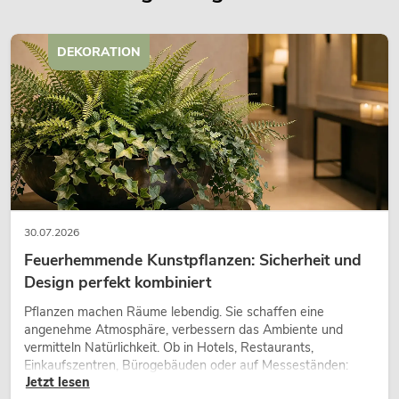
DEKORATION
30.07.2026
Feuerhemmende Kunstpflanzen: Sicherheit und
Design perfekt kombiniert
Pflanzen machen Räume lebendig. Sie schaffen eine
angenehme Atmosphäre, verbessern das Ambiente und
vermitteln Natürlichkeit. Ob in Hotels, Restaurants,
Einkaufszentren, Bürogebäuden oder auf Messeständen:
Jetzt lesen
eine hochwertige Begrünung gehört heute längst zum