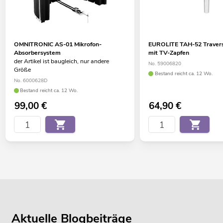
OMNITRONIC AS-01 Mikrofon-
EUROLITE TAH-52 Traver
Absorbersystem
mit TV-Zapfen
der Artikel ist baugleich, nur andere
No. 59006820
Größe
Bestand reicht ca. 12 Wo.
No. 6000628D
Bestand reicht ca. 12 Wo.
99,00
€
64,90
€
Aktuelle Blogbeiträge