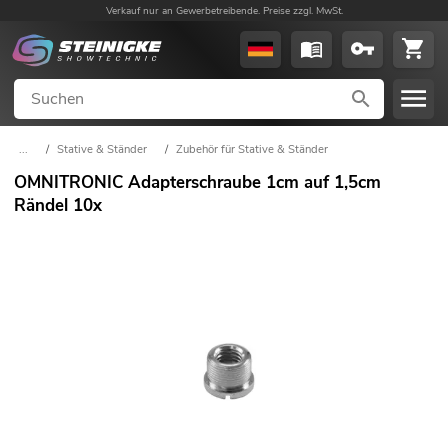
Verkauf nur an Gewerbetreibende. Preise zzgl. MwSt.
...
/
Stative & Ständer
/
Zubehör für Stative & Ständer
OMNITRONIC Adapterschraube 1cm auf 1,5cm
Rändel 10x