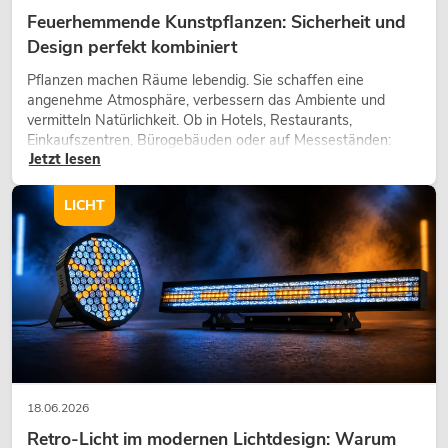
Feuerhemmende Kunstpflanzen: Sicherheit und
Design perfekt kombiniert
Pflanzen machen Räume lebendig. Sie schaffen eine
angenehme Atmosphäre, verbessern das Ambiente und
vermitteln Natürlichkeit. Ob in Hotels, Restaurants,
Einkaufszentren, Bürogebäuden oder auf Messeständen:
Jetzt lesen
eine hochwertige Begrünung gehört heute längst zum
modernen Raumkonzept.
LICHT
18.06.2026
Retro-Licht im modernen Lichtdesign: Warum