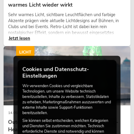
warmes Licht wieder wirkt
Sehr warmes Licht, sichtbare Leuchtflächen und farbige
Akzente prägen viele aktuelle Lichtdesigns auf Bühnen, in
Clubs und bei Events. Retro-Licht ist dabei kein rein
nostalgischer Effekt, sondern ein bewusst eingesetztes
Jetzt lesen
Gestaltungsmittel: Es schafft Atmosphäre, gibt Szenen
Charakter und kann technische LED-Setups emotionaler
wirken lassen.
LICHT
Cookies und Datenschutz-
Einstellungen
Wir verwenden Cookies und vergleichbare
Technologien, um unsere Website technisch
bereitzustellen, Inhalte zu verbessern, Statistikdaten
zu erheben, Marketingmaßnahmen auszuwerten und
externe Inhalte sowie Support-Funktionen
bereitzustellen.
14.05.2026
Sie können selbst entscheiden, welchen Kategorien
Outdoor Moving-Heads: Wetterfeste Moving-
und Diensten Sie zustimmen möchten. Technisch
Heads bei Events
erforderliche Dienste sind notwendig und können