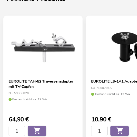
EUROLITE TAH-52 Traversenadapter
EUROLITE LS-1A1 Adapter
mit TV-Zapfen
No. 5900701A
No. 59006820
Bestand reicht ca. 12 Wo.
Bestand reicht ca. 12 Wo.
64,90
€
10,90
€