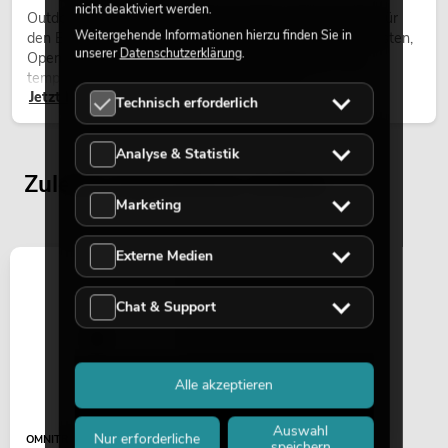
nicht deaktiviert werden.
Outdoor Moving-Heads sind bewegliche Scheinwerfer für
Weitergehende Informationen hierzu finden Sie in
den Einsatz im Freien. Sie werden bei Festivals, Stadtfesten,
unserer
Datenschutzerklärung
.
Open-Air-Konzerten, Architekturinszenierungen und
temporären Außeninstallationen eingesetzt.
Jetzt lesen
Technisch erforderlich
Analyse & Statistik
Zuletzt angesehene Artikel
Marketing
Externe Medien
Chat & Support
Alle akzeptieren
Auswahl
Nur erforderliche
OMNITRONIC
speichern