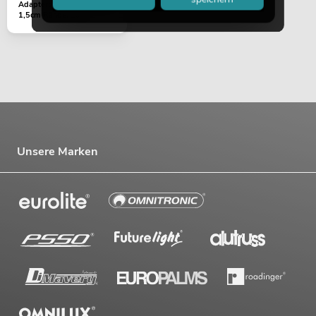
Adapterschraube 1cm auf
1,5cm Rändel 10x
Unsere Marken