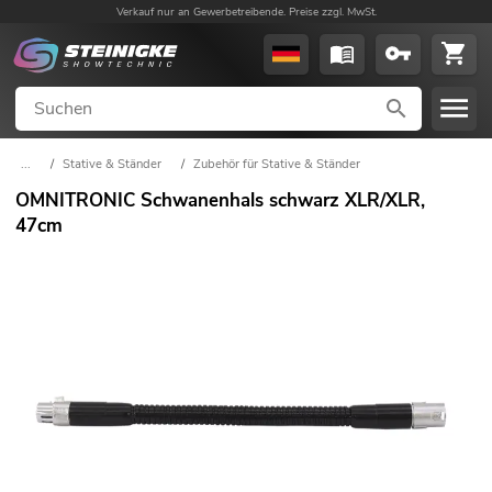
Verkauf nur an Gewerbetreibende. Preise zzgl. MwSt.
...
/
Stative & Ständer
/
Zubehör für Stative & Ständer
OMNITRONIC Schwanenhals schwarz XLR/XLR,
47cm