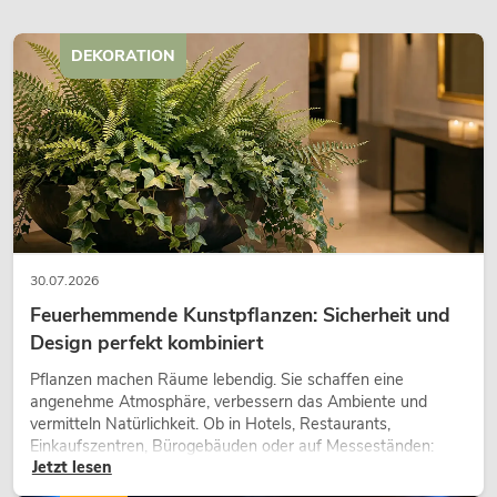
DEKORATION
30.07.2026
Feuerhemmende Kunstpflanzen: Sicherheit und
Design perfekt kombiniert
Pflanzen machen Räume lebendig. Sie schaffen eine
angenehme Atmosphäre, verbessern das Ambiente und
vermitteln Natürlichkeit. Ob in Hotels, Restaurants,
Einkaufszentren, Bürogebäuden oder auf Messeständen:
Jetzt lesen
eine hochwertige Begrünung gehört heute längst zum
modernen Raumkonzept.