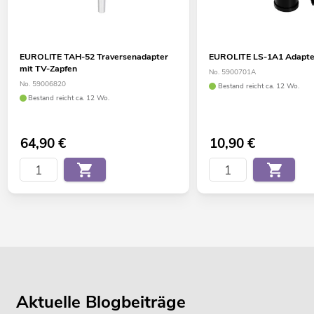
EUROLITE TAH-52 Traversenadapter
EUROLITE LS-1A1 Adapter
mit TV-Zapfen
No. 5900701A
No. 59006820
Bestand reicht ca. 12 Wo.
Bestand reicht ca. 12 Wo.
64,90
€
10,90
€
Aktuelle Blogbeiträge