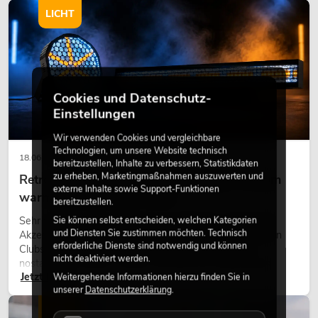
LICHT
Cookies und Datenschutz-
Einstellungen
Wir verwenden Cookies und vergleichbare
Technologien, um unsere Website technisch
18.06.2026
bereitzustellen, Inhalte zu verbessern, Statistikdaten
zu erheben, Marketingmaßnahmen auszuwerten und
Retro-Licht im modernen Lichtdesign: Warum
externe Inhalte sowie Support-Funktionen
warmes Licht wieder wirkt
bereitzustellen.
Sehr warmes Licht, sichtbare Leuchtflächen und farbige
Sie können selbst entscheiden, welchen Kategorien
und Diensten Sie zustimmen möchten. Technisch
Akzente prägen viele aktuelle Lichtdesigns auf Bühnen, in
erforderliche Dienste sind notwendig und können
Clubs und bei Events. Retro-Licht ist dabei kein rein
nicht deaktiviert werden.
nostalgischer Effekt, sondern ein bewusst eingesetztes
Jetzt lesen
Gestaltungsmittel: Es schafft Atmosphäre, gibt Szenen
Weitergehende Informationen hierzu finden Sie in
unserer
Datenschutzerklärung
.
Charakter und kann technische LED-Setups emotionaler
wirken lassen.
LICHT