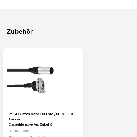
Zubehör
PSSO Patch Kabel XLR(M)/XLR(F) EB
1m sw
Empfehlenswertes Zubehör
No. 30227880