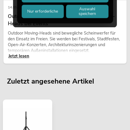
14.05.2026
Auswahl
Nur erforderliche
speichern
Outdoor Moving-Heads: Wetterfeste Moving-
Heads bei Events
Outdoor Moving-Heads sind bewegliche Scheinwerfer für
den Einsatz im Freien. Sie werden bei Festivals, Stadtfesten,
Open-Air-Konzerten, Architekturinszenierungen und
temporären Außeninstallationen eingesetzt.
Jetzt lesen
Zuletzt angesehene Artikel