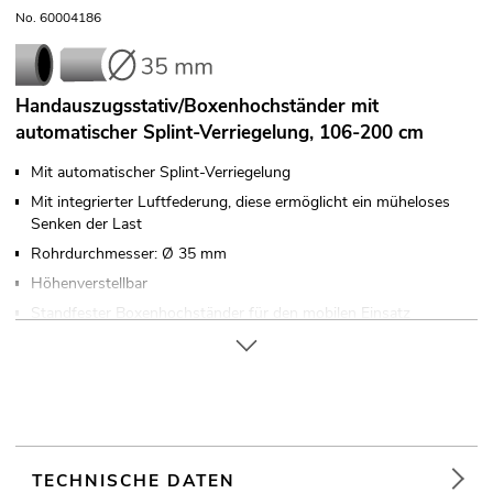
No. 60004186
Handauszugsstativ/Boxenhochständer mit
automatischer Splint-Verriegelung, 106-200 cm
Mit automatischer Splint-Verriegelung
Mit integrierter Luftfederung, diese ermöglicht ein müheloses
Senken der Last
Rohrdurchmesser: Ø 35 mm
Höhenverstellbar
Standfester Boxenhochständer für den mobilen Einsatz
Für Anwendungsgebiete wie zum Beispiel: Mobile DJs /
Alleinunterhalter
TECHNISCHE DATEN