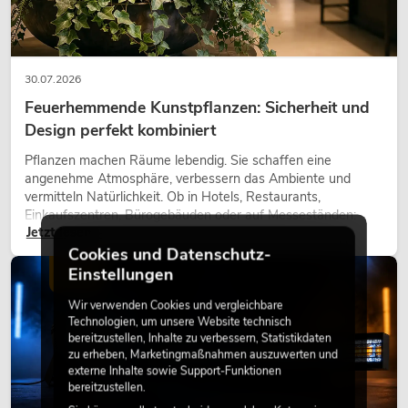
30.07.2026
Feuerhemmende Kunstpflanzen: Sicherheit und
Design perfekt kombiniert
Pflanzen machen Räume lebendig. Sie schaffen eine
angenehme Atmosphäre, verbessern das Ambiente und
vermitteln Natürlichkeit. Ob in Hotels, Restaurants,
Einkaufszentren, Bürogebäuden oder auf Messeständen:
Jetzt lesen
eine hochwertige Begrünung gehört heute längst zum
modernen Raumkonzept.
Cookies und Datenschutz-
Einstellungen
LICHT
Wir verwenden Cookies und vergleichbare
Technologien, um unsere Website technisch
bereitzustellen, Inhalte zu verbessern, Statistikdaten
zu erheben, Marketingmaßnahmen auszuwerten und
externe Inhalte sowie Support-Funktionen
bereitzustellen.