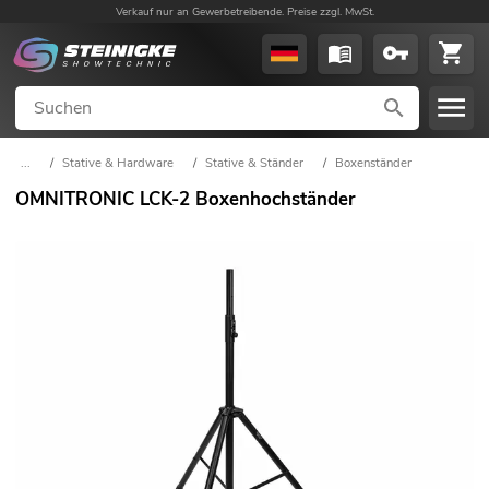
Verkauf nur an Gewerbetreibende. Preise zzgl. MwSt.
...
/
Stative & Hardware
/
Stative & Ständer
/
Boxenständer
OMNITRONIC LCK-2 Boxenhochständer