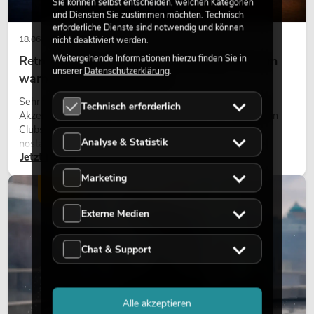
Sie können selbst entscheiden, welchen Kategorien
und Diensten Sie zustimmen möchten. Technisch
erforderliche Dienste sind notwendig und können
18.06.2026
nicht deaktiviert werden.
Weitergehende Informationen hierzu finden Sie in
Retro-Licht im modernen Lichtdesign: Warum
unserer
Datenschutzerklärung
.
warmes Licht wieder wirkt
Sehr warmes Licht, sichtbare Leuchtflächen und farbige
Technisch erforderlich
Akzente prägen viele aktuelle Lichtdesigns auf Bühnen, in
Clubs und bei Events. Retro-Licht ist dabei kein rein
Analyse & Statistik
nostalgischer Effekt, sondern ein bewusst eingesetztes
Jetzt lesen
Gestaltungsmittel: Es schafft Atmosphäre, gibt Szenen
Charakter und kann technische LED-Setups emotionaler
Marketing
wirken lassen.
LICHT
Externe Medien
Chat & Support
Alle akzeptieren