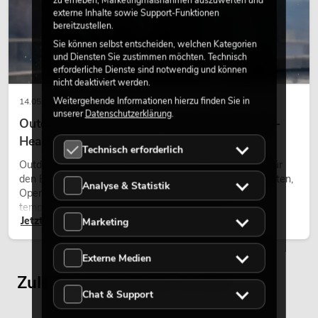
zu erheben, Marketingmaßnahmen auszuwerten und
externe Inhalte sowie Support-Funktionen
bereitzustellen.
Sie können selbst entscheiden, welchen Kategorien
und Diensten Sie zustimmen möchten. Technisch
erforderliche Dienste sind notwendig und können
nicht deaktiviert werden.
Weitergehende Informationen hierzu finden Sie in
14.05.2026
unserer
Datenschutzerklärung
.
Outdoor Moving-Heads: Wetterfeste Moving-
Heads bei Events
Technisch erforderlich
Outdoor Moving-Heads sind bewegliche Scheinwerfer für
den Einsatz im Freien. Sie werden bei Festivals, Stadtfesten,
Analyse & Statistik
Open-Air-Konzerten, Architekturinszenierungen und
temporären Außeninstallationen eingesetzt.
Jetzt lesen
Marketing
Externe Medien
Zuletzt angesehene Artikel
Chat & Support