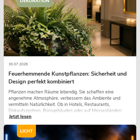
DEKORATION
30.07.2026
Feuerhemmende Kunstpflanzen: Sicherheit und
Design perfekt kombiniert
Pflanzen machen Räume lebendig. Sie schaffen eine
angenehme Atmosphäre, verbessern das Ambiente und
vermitteln Natürlichkeit. Ob in Hotels, Restaurants,
Einkaufszentren, Bürogebäuden oder auf Messeständen:
Jetzt lesen
eine hochwertige Begrünung gehört heute längst zum
modernen Raumkonzept.
LICHT