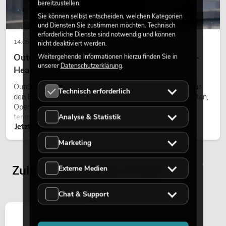
bereitzustellen.
Sie können selbst entscheiden, welchen Kategorien
und Diensten Sie zustimmen möchten. Technisch
erforderliche Dienste sind notwendig und können
14.05.2026
nicht deaktiviert werden.
Outdoor Moving-Heads: Wetterfeste Moving-
Weitergehende Informationen hierzu finden Sie in
unserer
Datenschutzerklärung
.
Heads bei Events
Outdoor Moving-Heads sind bewegliche Scheinwerfer für
Technisch erforderlich
den Einsatz im Freien. Sie werden bei Festivals, Stadtfesten,
Open-Air-Konzerten, Architekturinszenierungen und
Analyse & Statistik
temporären Außeninstallationen eingesetzt.
Jetzt lesen
Marketing
Zuletzt angesehene Artikel
Externe Medien
Chat & Support