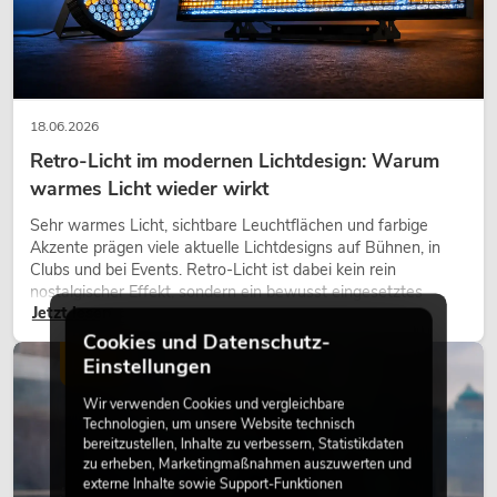
18.06.2026
Retro-Licht im modernen Lichtdesign: Warum
warmes Licht wieder wirkt
Sehr warmes Licht, sichtbare Leuchtflächen und farbige
Akzente prägen viele aktuelle Lichtdesigns auf Bühnen, in
Clubs und bei Events. Retro-Licht ist dabei kein rein
nostalgischer Effekt, sondern ein bewusst eingesetztes
Jetzt lesen
Gestaltungsmittel: Es schafft Atmosphäre, gibt Szenen
Charakter und kann technische LED-Setups emotionaler
Cookies und Datenschutz-
wirken lassen.
Einstellungen
LICHT
Wir verwenden Cookies und vergleichbare
Technologien, um unsere Website technisch
bereitzustellen, Inhalte zu verbessern, Statistikdaten
zu erheben, Marketingmaßnahmen auszuwerten und
externe Inhalte sowie Support-Funktionen