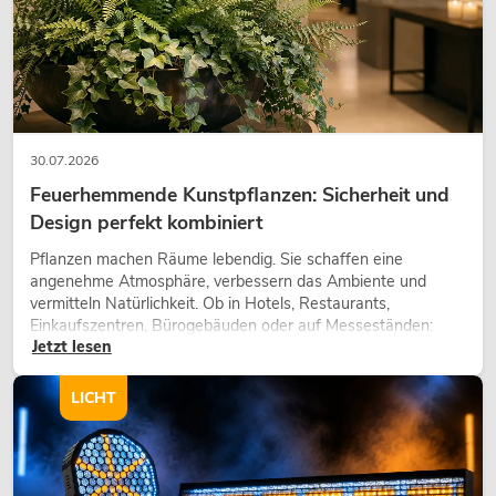
30.07.2026
Feuerhemmende Kunstpflanzen: Sicherheit und
Design perfekt kombiniert
Pflanzen machen Räume lebendig. Sie schaffen eine
angenehme Atmosphäre, verbessern das Ambiente und
vermitteln Natürlichkeit. Ob in Hotels, Restaurants,
Einkaufszentren, Bürogebäuden oder auf Messeständen:
Jetzt lesen
eine hochwertige Begrünung gehört heute längst zum
modernen Raumkonzept.
LICHT