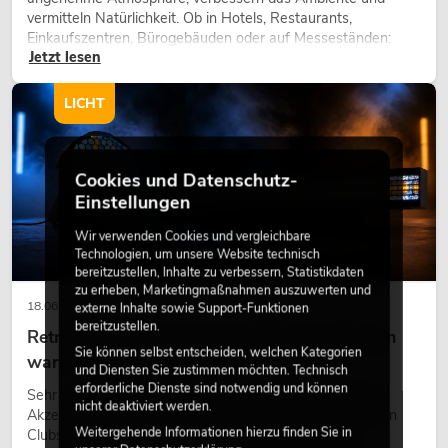
vermitteln Natürlichkeit. Ob in Hotels, Restaurants,
Einkaufszentren, Bürogebäuden oder auf Messeständen:
Jetzt lesen
eine hochwertige Begrünung gehört heute längst zum
modernen Raumkonzept.
LICHT
Cookies und Datenschutz-
Einstellungen
Wir verwenden Cookies und vergleichbare
Technologien, um unsere Website technisch
bereitzustellen, Inhalte zu verbessern, Statistikdaten
zu erheben, Marketingmaßnahmen auszuwerten und
18.06.2026
externe Inhalte sowie Support-Funktionen
bereitzustellen.
Retro-Licht im modernen Lichtdesign: Warum
Sie können selbst entscheiden, welchen Kategorien
warmes Licht wieder wirkt
und Diensten Sie zustimmen möchten. Technisch
erforderliche Dienste sind notwendig und können
Sehr warmes Licht, sichtbare Leuchtflächen und farbige
nicht deaktiviert werden.
Akzente prägen viele aktuelle Lichtdesigns auf Bühnen, in
Weitergehende Informationen hierzu finden Sie in
Clubs und bei Events. Retro-Licht ist dabei kein rein