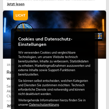
Jetzt lesen
eine hochwertige Begrünung gehört heute längst zum
modernen Raumkonzept.
LICHT
Cookies und Datenschutz-
Einstellungen
Wir verwenden Cookies und vergleichbare
Technologien, um unsere Website technisch
bereitzustellen, Inhalte zu verbessern, Statistikdaten
18.06.2026
zu erheben, Marketingmaßnahmen auszuwerten und
externe Inhalte sowie Support-Funktionen
Retro-Licht im modernen Lichtdesign: Warum
bereitzustellen.
warmes Licht wieder wirkt
Sie können selbst entscheiden, welchen Kategorien
und Diensten Sie zustimmen möchten. Technisch
Sehr warmes Licht, sichtbare Leuchtflächen und farbige
erforderliche Dienste sind notwendig und können
Akzente prägen viele aktuelle Lichtdesigns auf Bühnen, in
nicht deaktiviert werden.
Clubs und bei Events. Retro-Licht ist dabei kein rein
Weitergehende Informationen hierzu finden Sie in
nostalgischer Effekt, sondern ein bewusst eingesetztes
unserer
Datenschutzerklärung
.
Jetzt lesen
Gestaltungsmittel: Es schafft Atmosphäre, gibt Szenen