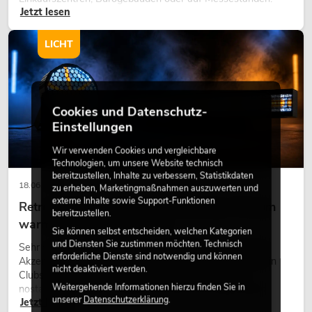
Jetzt lesen
eine hochwertige Begrünung gehört heute längst zum
modernen Raumkonzept.
LICHT
Cookies und Datenschutz-
Einstellungen
Wir verwenden Cookies und vergleichbare
Technologien, um unsere Website technisch
bereitzustellen, Inhalte zu verbessern, Statistikdaten
18.06.2026
zu erheben, Marketingmaßnahmen auszuwerten und
externe Inhalte sowie Support-Funktionen
Retro-Licht im modernen Lichtdesign: Warum
bereitzustellen.
warmes Licht wieder wirkt
Sie können selbst entscheiden, welchen Kategorien
und Diensten Sie zustimmen möchten. Technisch
Sehr warmes Licht, sichtbare Leuchtflächen und farbige
erforderliche Dienste sind notwendig und können
Akzente prägen viele aktuelle Lichtdesigns auf Bühnen, in
nicht deaktiviert werden.
Clubs und bei Events. Retro-Licht ist dabei kein rein
Weitergehende Informationen hierzu finden Sie in
nostalgischer Effekt, sondern ein bewusst eingesetztes
unserer
Datenschutzerklärung
.
Jetzt lesen
Gestaltungsmittel: Es schafft Atmosphäre, gibt Szenen