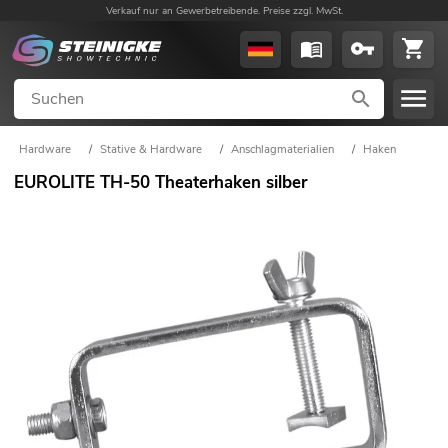
Verkauf nur an Gewerbetreibende. Preise zzgl. MwSt.
Hardware
/
Stative & Hardware
/
Anschlagmaterialien
/
Haken
EUROLITE TH-50 Theaterhaken silber