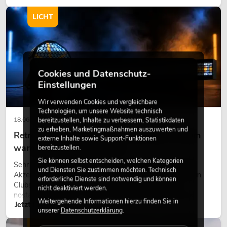
modernen Raumkonzept.
LICHT
Cookies und Datenschutz-
Einstellungen
Wir verwenden Cookies und vergleichbare
Technologien, um unsere Website technisch
18.06.2026
bereitzustellen, Inhalte zu verbessern, Statistikdaten
zu erheben, Marketingmaßnahmen auszuwerten und
Retro-Licht im modernen Lichtdesign: Warum
externe Inhalte sowie Support-Funktionen
warmes Licht wieder wirkt
bereitzustellen.
Sie können selbst entscheiden, welchen Kategorien
Sehr warmes Licht, sichtbare Leuchtflächen und farbige
und Diensten Sie zustimmen möchten. Technisch
Akzente prägen viele aktuelle Lichtdesigns auf Bühnen, in
erforderliche Dienste sind notwendig und können
Clubs und bei Events. Retro-Licht ist dabei kein rein
nicht deaktiviert werden.
nostalgischer Effekt, sondern ein bewusst eingesetztes
Weitergehende Informationen hierzu finden Sie in
Jetzt lesen
Gestaltungsmittel: Es schafft Atmosphäre, gibt Szenen
unserer
Datenschutzerklärung
.
Charakter und kann technische LED-Setups emotionaler
wirken lassen.