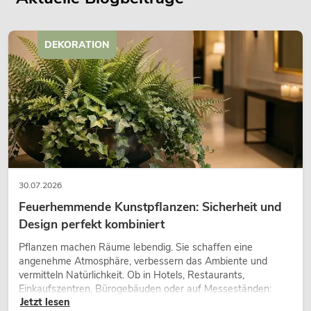
DEKORATION
30.07.2026
Feuerhemmende Kunstpflanzen: Sicherheit und
Design perfekt kombiniert
Pflanzen machen Räume lebendig. Sie schaffen eine
angenehme Atmosphäre, verbessern das Ambiente und
vermitteln Natürlichkeit. Ob in Hotels, Restaurants,
Einkaufszentren, Bürogebäuden oder auf Messeständen:
Jetzt lesen
eine hochwertige Begrünung gehört heute längst zum