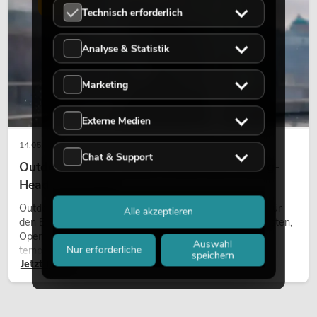
LICHT
Technisch erforderlich
Analyse & Statistik
Marketing
Externe Medien
14.05.2026
Chat & Support
Outdoor Moving-Heads: Wetterfeste Moving-
Heads bei Events
Outdoor Moving-Heads sind bewegliche Scheinwerfer für
Alle akzeptieren
den Einsatz im Freien. Sie werden bei Festivals, Stadtfesten,
Open-Air-Konzerten, Architekturinszenierungen und
Auswahl
Nur erforderliche
temporären Außeninstallationen eingesetzt.
speichern
Jetzt lesen