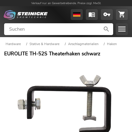
Verkauf nur an Gewerbetreibende. Preise zzgl. MwSt.
Hardware
/
Stative & Hardware
/
Anschlagmaterialien
/
Haken
EUROLITE TH-52S Theaterhaken schwarz