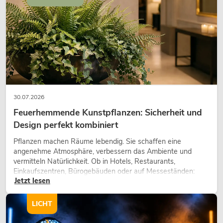
30.07.2026
Feuerhemmende Kunstpflanzen: Sicherheit und
Design perfekt kombiniert
Pflanzen machen Räume lebendig. Sie schaffen eine
angenehme Atmosphäre, verbessern das Ambiente und
vermitteln Natürlichkeit. Ob in Hotels, Restaurants,
Einkaufszentren, Bürogebäuden oder auf Messeständen:
Jetzt lesen
eine hochwertige Begrünung gehört heute längst zum
modernen Raumkonzept.
LICHT