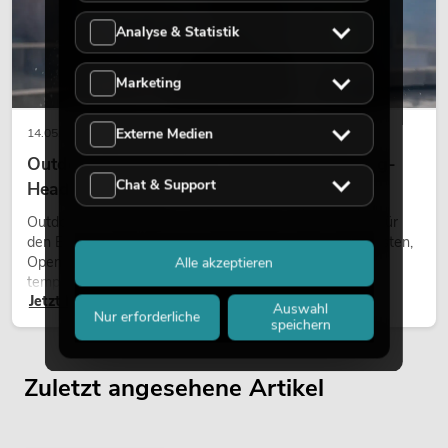
Analyse & Statistik
Marketing
Externe Medien
14.05.2026
Outdoor Moving-Heads: Wetterfeste Moving-
Chat & Support
Heads bei Events
Outdoor Moving-Heads sind bewegliche Scheinwerfer für
den Einsatz im Freien. Sie werden bei Festivals, Stadtfesten,
Open-Air-Konzerten, Architekturinszenierungen und
Alle akzeptieren
temporären Außeninstallationen eingesetzt.
Jetzt lesen
Auswahl
Nur erforderliche
speichern
Zuletzt angesehene Artikel