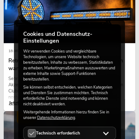
Cookies und Datenschutz-
Einstellungen
18.06.2026
Wir verwenden Cookies und vergleichbare
Technologien, um unsere Website technisch
Retro-Licht im modernen Lichtdesign: Warum
bereitzustellen, Inhalte zu verbessern, Statistikdaten
warmes Licht wieder wirkt
zu erheben, Marketingmaßnahmen auszuwerten und
externe Inhalte sowie Support-Funktionen
Sehr warmes Licht, sichtbare Leuchtflächen und farbige
bereitzustellen.
Akzente prägen viele aktuelle Lichtdesigns auf Bühnen, in
Sie können selbst entscheiden, welchen Kategorien
Clubs und bei Events. Retro-Licht ist dabei kein rein
und Diensten Sie zustimmen möchten. Technisch
nostalgischer Effekt, sondern ein bewusst eingesetztes
erforderliche Dienste sind notwendig und können
Jetzt lesen
Gestaltungsmittel: Es schafft Atmosphäre, gibt Szenen
nicht deaktiviert werden.
Charakter und kann technische LED-Setups emotionaler
Weitergehende Informationen hierzu finden Sie in
wirken lassen.
LICHT
unserer
Datenschutzerklärung
.
Technisch erforderlich