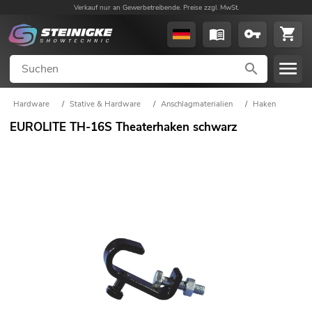
Verkauf nur an Gewerbetreibende. Preise zzgl. MwSt.
Hardware
/
Stative & Hardware
/
Anschlagmaterialien
/
Haken
EUROLITE TH-16S Theaterhaken schwarz