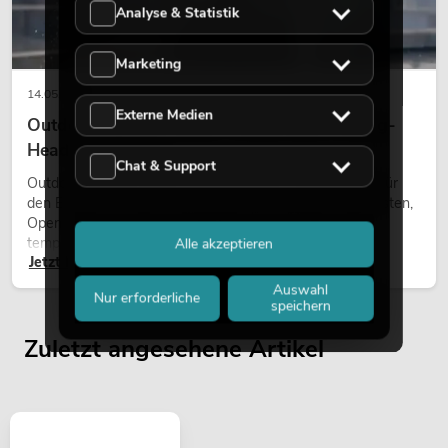
Analyse & Statistik
Marketing
14.05.2026
Externe Medien
Outdoor Moving-Heads: Wetterfeste Moving-
Heads bei Events
Chat & Support
Outdoor Moving-Heads sind bewegliche Scheinwerfer für
den Einsatz im Freien. Sie werden bei Festivals, Stadtfesten,
Open-Air-Konzerten, Architekturinszenierungen und
temporären Außeninstallationen eingesetzt.
Alle akzeptieren
Jetzt lesen
Auswahl
Nur erforderliche
speichern
Zuletzt angesehene Artikel