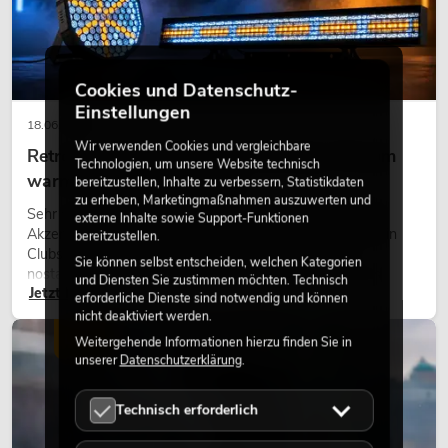
Cookies und Datenschutz-
Einstellungen
18.06.2026
Wir verwenden Cookies und vergleichbare
Retro-Licht im modernen Lichtdesign: Warum
Technologien, um unsere Website technisch
warmes Licht wieder wirkt
bereitzustellen, Inhalte zu verbessern, Statistikdaten
zu erheben, Marketingmaßnahmen auszuwerten und
Sehr warmes Licht, sichtbare Leuchtflächen und farbige
externe Inhalte sowie Support-Funktionen
Akzente prägen viele aktuelle Lichtdesigns auf Bühnen, in
bereitzustellen.
Clubs und bei Events. Retro-Licht ist dabei kein rein
Sie können selbst entscheiden, welchen Kategorien
nostalgischer Effekt, sondern ein bewusst eingesetztes
und Diensten Sie zustimmen möchten. Technisch
Jetzt lesen
Gestaltungsmittel: Es schafft Atmosphäre, gibt Szenen
erforderliche Dienste sind notwendig und können
Charakter und kann technische LED-Setups emotionaler
nicht deaktiviert werden.
wirken lassen.
LICHT
Weitergehende Informationen hierzu finden Sie in
unserer
Datenschutzerklärung
.
Technisch erforderlich