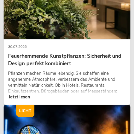
30.07.2026
Feuerhemmende Kunstpflanzen: Sicherheit und
Design perfekt kombiniert
Pflanzen machen Räume lebendig. Sie schaffen eine
angenehme Atmosphäre, verbessern das Ambiente und
vermitteln Natürlichkeit. Ob in Hotels, Restaurants,
Einkaufszentren, Bürogebäuden oder auf Messeständen:
Jetzt lesen
eine hochwertige Begrünung gehört heute längst zum
modernen Raumkonzept.
LICHT