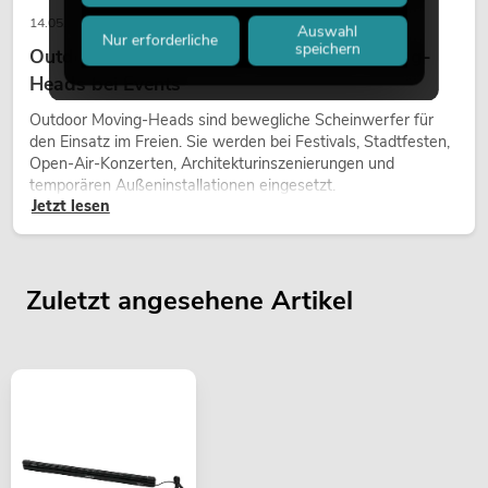
14.05.2026
Auswahl
Nur erforderliche
speichern
Outdoor Moving-Heads: Wetterfeste Moving-
Heads bei Events
Outdoor Moving-Heads sind bewegliche Scheinwerfer für
den Einsatz im Freien. Sie werden bei Festivals, Stadtfesten,
Open-Air-Konzerten, Architekturinszenierungen und
temporären Außeninstallationen eingesetzt.
Jetzt lesen
Zuletzt angesehene Artikel