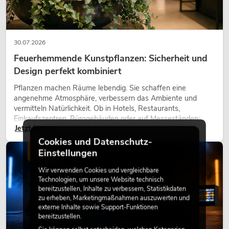
30.07.2026
Feuerhemmende Kunstpflanzen: Sicherheit und
Design perfekt kombiniert
Pflanzen machen Räume lebendig. Sie schaffen eine
angenehme Atmosphäre, verbessern das Ambiente und
vermitteln Natürlichkeit. Ob in Hotels, Restaurants,
Einkaufszentren, Bürogebäuden oder auf Messeständen:
Jetzt lesen
eine hochwertige Begrünung gehört heute längst zum
modernen Raumkonzept.
Cookies und Datenschutz-
Einstellungen
LICHT
Wir verwenden Cookies und vergleichbare
Technologien, um unsere Website technisch
bereitzustellen, Inhalte zu verbessern, Statistikdaten
zu erheben, Marketingmaßnahmen auszuwerten und
externe Inhalte sowie Support-Funktionen
bereitzustellen.