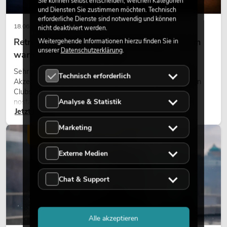
Sie können selbst entscheiden, welchen Kategorien
und Diensten Sie zustimmen möchten. Technisch
erforderliche Dienste sind notwendig und können
18.06.2026
nicht deaktiviert werden.
Retro-Licht im modernen Lichtdesign: Warum
Weitergehende Informationen hierzu finden Sie in
unserer
Datenschutzerklärung
.
warmes Licht wieder wirkt
Sehr warmes Licht, sichtbare Leuchtflächen und farbige
Technisch erforderlich
Akzente prägen viele aktuelle Lichtdesigns auf Bühnen, in
Clubs und bei Events. Retro-Licht ist dabei kein rein
Analyse & Statistik
nostalgischer Effekt, sondern ein bewusst eingesetztes
Jetzt lesen
Gestaltungsmittel: Es schafft Atmosphäre, gibt Szenen
Charakter und kann technische LED-Setups emotionaler
Marketing
wirken lassen.
LICHT
Externe Medien
Chat & Support
Alle akzeptieren