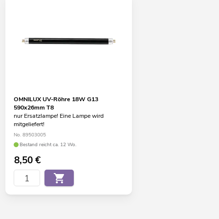
OMNILUX UV-Röhre 18W G13
590x26mm T8
nur Ersatzlampe! Eine Lampe wird
mitgeliefert!
No. 89503005
Bestand reicht ca. 12 Wo.
8,50
€