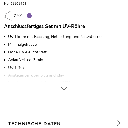
No. 51101452
270°
Anschlussfertiges Set mit UV-Röhre
UV-Röhre mit Fassung, Netzleitung und Netzstecker
Minimalgehäuse
Hohe UV-Leuchtkraft
Anlaufzeit ca. 3 min
UV-Effekt
Ansteuerbar über plug and play
Mit einem Abstrahlwinkel von 270°
Für Anwendungsgebiete wie zum Beispiel: Dekoration;
Partykeller; Restaurants, Bars und Hotels;
Werbung/Schaufenster
TECHNISCHE DATEN