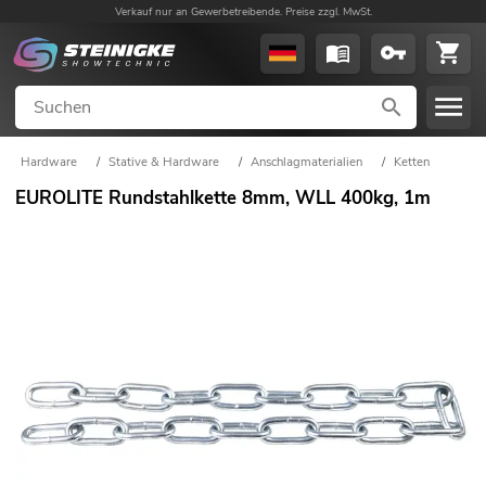
Verkauf nur an Gewerbetreibende. Preise zzgl. MwSt.
Hardware
/
Stative & Hardware
/
Anschlagmaterialien
/
Ketten
EUROLITE Rundstahlkette 8mm, WLL 400kg, 1m