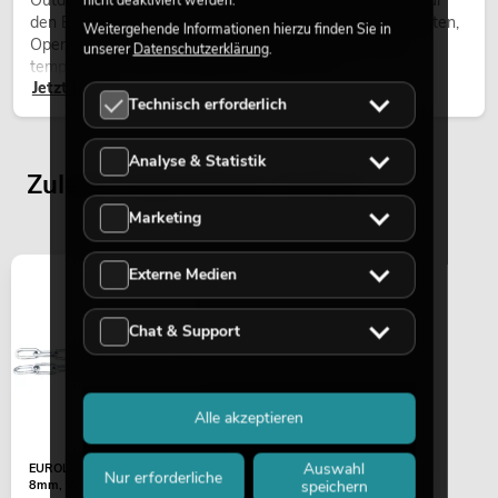
den Einsatz im Freien. Sie werden bei Festivals, Stadtfesten,
Weitergehende Informationen hierzu finden Sie in
Open-Air-Konzerten, Architekturinszenierungen und
unserer
Datenschutzerklärung
.
temporären Außeninstallationen eingesetzt.
Jetzt lesen
Technisch erforderlich
Analyse & Statistik
Zuletzt angesehene Artikel
Marketing
Externe Medien
Chat & Support
Alle akzeptieren
Auswahl
EUROLITE Rundstahlkette
Nur erforderliche
speichern
8mm, WLL 400kg, 1m