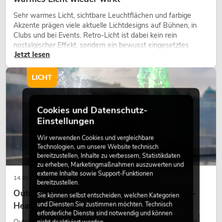
Sehr warmes Licht, sichtbare Leuchtflächen und farbige
Akzente prägen viele aktuelle Lichtdesigns auf Bühnen, in
Clubs und bei Events. Retro-Licht ist dabei kein rein
nostalgischer Effekt, sondern ein bewusst eingesetztes
Jetzt lesen
Gestaltungsmittel: Es schafft Atmosphäre, gibt Szenen
Charakter und kann technische LED-Setups emotionaler
wirken lassen.
LICHT
Cookies und Datenschutz-
Einstellungen
Wir verwenden Cookies und vergleichbare
Technologien, um unsere Website technisch
bereitzustellen, Inhalte zu verbessern, Statistikdaten
zu erheben, Marketingmaßnahmen auszuwerten und
externe Inhalte sowie Support-Funktionen
14.05.2026
bereitzustellen.
Outdoor Moving-Heads: Wetterfeste Moving-
Sie können selbst entscheiden, welchen Kategorien
Heads bei Events
und Diensten Sie zustimmen möchten. Technisch
erforderliche Dienste sind notwendig und können
Outdoor Moving-Heads sind bewegliche Scheinwerfer für
nicht deaktiviert werden.