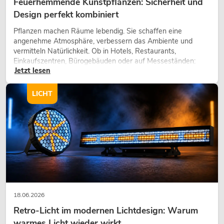
Feuerhemmende Kunstpflanzen: Sicherheit und
Design perfekt kombiniert
Pflanzen machen Räume lebendig. Sie schaffen eine
angenehme Atmosphäre, verbessern das Ambiente und
vermitteln Natürlichkeit. Ob in Hotels, Restaurants,
Einkaufszentren, Bürogebäuden oder auf Messeständen:
Jetzt lesen
eine hochwertige Begrünung gehört heute längst zum
modernen Raumkonzept.
LICHT
18.06.2026
Retro-Licht im modernen Lichtdesign: Warum
warmes Licht wieder wirkt