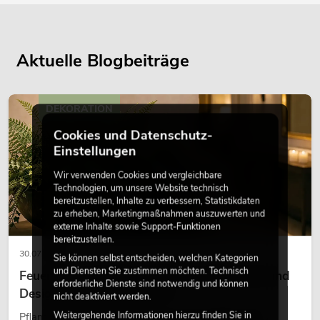
Aktuelle Blogbeiträge
DEKORATION
Cookies und Datenschutz-
Einstellungen
Wir verwenden Cookies und vergleichbare
Technologien, um unsere Website technisch
bereitzustellen, Inhalte zu verbessern, Statistikdaten
zu erheben, Marketingmaßnahmen auszuwerten und
externe Inhalte sowie Support-Funktionen
bereitzustellen.
30.07.2026
Sie können selbst entscheiden, welchen Kategorien
und Diensten Sie zustimmen möchten. Technisch
Feuerhemmende Kunstpflanzen: Sicherheit und
erforderliche Dienste sind notwendig und können
Design perfekt kombiniert
nicht deaktiviert werden.
Weitergehende Informationen hierzu finden Sie in
Pflanzen machen Räume lebendig. Sie schaffen eine