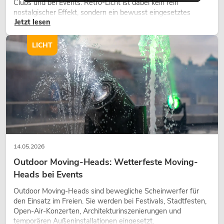
Clubs und bei Events. Retro-Licht ist dabei kein rein
nostalgischer Effekt, sondern ein bewusst eingesetztes
Jetzt lesen
Gestaltungsmittel: Es schafft Atmosphäre, gibt Szenen
Charakter und kann technische LED-Setups emotionaler
wirken lassen.
LICHT
14.05.2026
Outdoor Moving-Heads: Wetterfeste Moving-
Heads bei Events
Outdoor Moving-Heads sind bewegliche Scheinwerfer für
den Einsatz im Freien. Sie werden bei Festivals, Stadtfesten,
Open-Air-Konzerten, Architekturinszenierungen und
temporären Außeninstallationen eingesetzt.