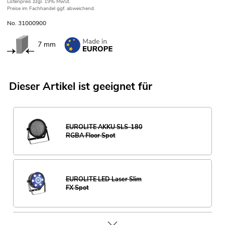
Listenpreis
zzgl. 19% MwSt.
Preise im Fachhandel ggf. abweichend.
No. 31000900
7 mm
Dieser Artikel ist geeignet für
EUROLITE AKKU SLS-180
RGBA Floor Spot
EUROLITE LED Laser Slim
FX Spot