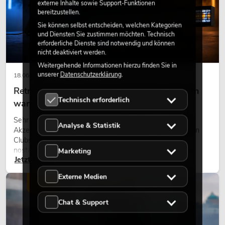
externe Inhalte sowie Support-Funktionen
bereitzustellen.
Sie können selbst entscheiden, welchen Kategorien
und Diensten Sie zustimmen möchten. Technisch
erforderliche Dienste sind notwendig und können
nicht deaktiviert werden.
Weitergehende Informationen hierzu finden Sie in
unserer
Datenschutzerklärung
.
18.06.2026
Retro-Licht im modernen Lichtdesign: Warum
Technisch erforderlich
warmes Licht wieder wirkt
Sehr warmes Licht, sichtbare Leuchtflächen und farbige
Analyse & Statistik
Akzente prägen viele aktuelle Lichtdesigns auf Bühnen, in
Clubs und bei Events. Retro-Licht ist dabei kein rein
nostalgischer Effekt, sondern ein bewusst eingesetztes
Marketing
Jetzt lesen
Gestaltungsmittel: Es schafft Atmosphäre, gibt Szenen
Charakter und kann technische LED-Setups emotionaler
Externe Medien
wirken lassen.
LICHT
Chat & Support