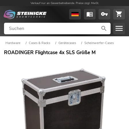
Verkauf nur an Gewerbetreibende. Preise zzgl. MwSt.
Hardware
/
Cases & Racks
/
Gerätecases
/
Scheinwerfer-Cases
ROADINGER Flightcase 4x SLS Größe M