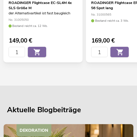
ROADINGER Flightcase EC-SL4M 4x
ROADINGER Flightcase E
SLS Größe M
56 Spot lang
der Alternativartikel ist fast baugleich
No. 31000565
No. 31005050
Bestand reicht ca. 3 Wo.
Bestand reicht ca. 12 Wo.
149,00
€
169,00
€
Aktuelle Blogbeiträge
DEKORATION