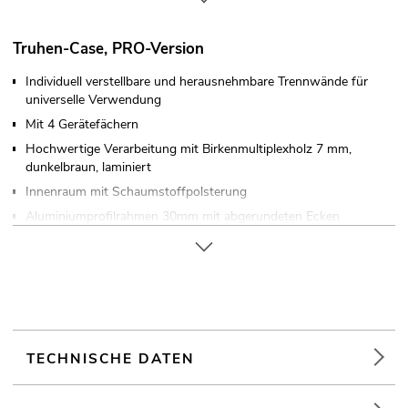
Truhen-Case, PRO-Version
Individuell verstellbare und herausnehmbare Trennwände für
universelle Verwendung
Mit 4 Gerätefächern
Hochwertige Verarbeitung mit Birkenmultiplexholz 7 mm,
dunkelbraun, laminiert
Innenraum mit Schaumstoffpolsterung
Aluminiumprofilrahmen 30mm mit abgerundeten Ecken
Verchromter Case-Klappgriff
2 verchromte Feststellscharniere
1 hochwertiges Butterfly-Schloss
Verschließbar über
Markenhardware
TECHNISCHE DATEN
Made in Europe
Weiterführende Informationen zu diesem Produkt finden Sie
unter "Downloads" im Datenblatt