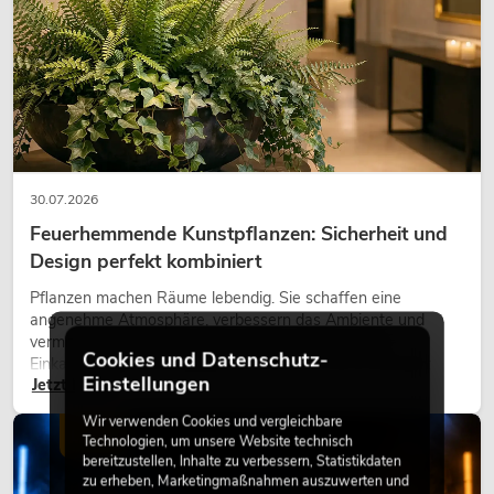
30.07.2026
Feuerhemmende Kunstpflanzen: Sicherheit und
Design perfekt kombiniert
Pflanzen machen Räume lebendig. Sie schaffen eine
angenehme Atmosphäre, verbessern das Ambiente und
vermitteln Natürlichkeit. Ob in Hotels, Restaurants,
Cookies und Datenschutz-
Einkaufszentren, Bürogebäuden oder auf Messeständen:
Einstellungen
Jetzt lesen
eine hochwertige Begrünung gehört heute längst zum
modernen Raumkonzept.
Wir verwenden Cookies und vergleichbare
LICHT
Technologien, um unsere Website technisch
bereitzustellen, Inhalte zu verbessern, Statistikdaten
zu erheben, Marketingmaßnahmen auszuwerten und