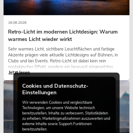
18.06.2026
Retro-Licht im modernen Lichtdesign: Warum
warmes Licht wieder wirkt
Sehr warmes Licht, sichtbare Leuchtflächen und farbige
Akzente prägen viele aktuelle Lichtdesigns auf Bühnen, in
Clubs und bei Events. Retro-Licht ist dabei kein rein
nostalgischer Effekt, sondern ein bewusst eingesetztes
Jetzt lesen
Gestaltungsmittel: Es schafft Atmosphäre, gibt Szenen
Charakter und kann technische LED-Setups emotionaler
wirken lassen.
Cookies und Datenschutz-
LICHT
Einstellungen
Wir verwenden Cookies und vergleichbare
Technologien, um unsere Website technisch
bereitzustellen, Inhalte zu verbessern, Statistikdaten
zu erheben, Marketingmaßnahmen auszuwerten und
externe Inhalte sowie Support-Funktionen
bereitzustellen.