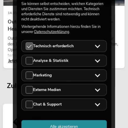
Sie können selbst entscheiden, welchen Kategorien
und Diensten Sie zustimmen möchten. Technisch
14.05.2026
erforderliche Dienste sind notwendig und können
nicht deaktiviert werden.
Outdoor Moving-Heads: Wetterfeste Moving-
Weitergehende Informationen hierzu finden Sie in
Heads bei Events
unserer
Datenschutzerklärung
.
Outdoor Moving-Heads sind bewegliche Scheinwerfer für
den Einsatz im Freien. Sie werden bei Festivals, Stadtfesten,
Technisch erforderlich
Open-Air-Konzerten, Architekturinszenierungen und
temporären Außeninstallationen eingesetzt.
Analyse & Statistik
Jetzt lesen
Marketing
Zuletzt angesehene Artikel
Externe Medien
Chat & Support
Alle akzeptieren