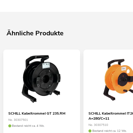
Ähnliche Produkte
SCHILL Kabeltrommel GT 235.RM
SCHILL Kabeltrommel IT
A=280/C=11
No. 30307501
No. 30307510
Bestand reicht ca. 4 Wo.
Bestand reicht ca. 12 Wo.