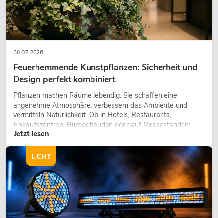
30.07.2026
Feuerhemmende Kunstpflanzen: Sicherheit und
Design perfekt kombiniert
Pflanzen machen Räume lebendig. Sie schaffen eine
angenehme Atmosphäre, verbessern das Ambiente und
vermitteln Natürlichkeit. Ob in Hotels, Restaurants,
Einkaufszentren, Bürogebäuden oder auf Messeständen:
Jetzt lesen
eine hochwertige Begrünung gehört heute längst zum
modernen Raumkonzept.
LICHT