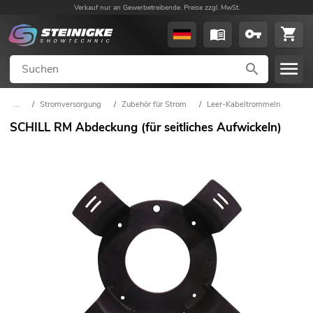
Verkauf nur an Gewerbetreibende. Preise zzgl. MwSt.
...
/
Stromversorgung
/
Zubehör für Strom
/
Leer-Kabeltrommeln
SCHILL RM Abdeckung (für seitliches Aufwickeln)