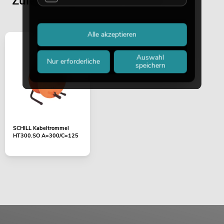
Zuletzt angesehene Artikel
Alle akzeptieren
Auswahl
Nur erforderliche
speichern
SCHILL Kabeltrommel
HT300.SO A=300/C=125