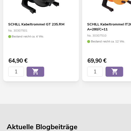
SCHILL Kabeltrommel GT 235.RM
SCHILL Kabeltrommel IT
A=280/C=11
No. 30307501
No. 30307510
Bestand reicht ca. 4 Wo.
Bestand reicht ca. 12 Wo.
64,90
€
69,90
€
Aktuelle Blogbeiträge