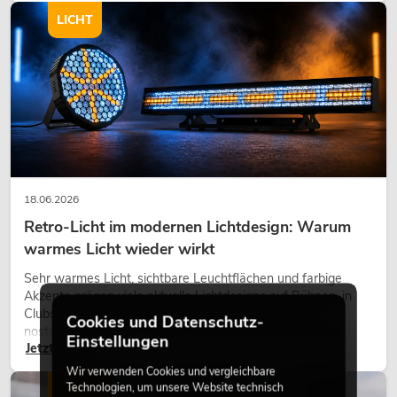
LICHT
18.06.2026
Retro-Licht im modernen Lichtdesign: Warum
warmes Licht wieder wirkt
Sehr warmes Licht, sichtbare Leuchtflächen und farbige
Akzente prägen viele aktuelle Lichtdesigns auf Bühnen, in
Clubs und bei Events. Retro-Licht ist dabei kein rein
Cookies und Datenschutz-
nostalgischer Effekt, sondern ein bewusst eingesetztes
Einstellungen
Jetzt lesen
Gestaltungsmittel: Es schafft Atmosphäre, gibt Szenen
Charakter und kann technische LED-Setups emotionaler
Wir verwenden Cookies und vergleichbare
wirken lassen.
Technologien, um unsere Website technisch
LICHT