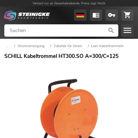
Verkauf nur an Gewerbetreibende. Preise zzgl. MwSt.
...
/
Stromversorgung
/
Zubehör für Strom
/
Leer-Kabeltrommeln
SCHILL Kabeltrommel HT300.SO A=300/C=125