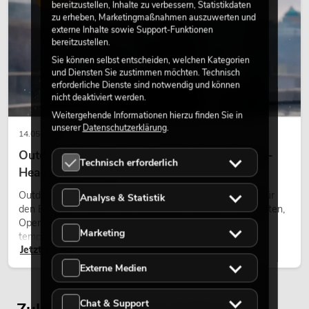
bereitzustellen, Inhalte zu verbessern, Statistikdaten
zu erheben, Marketingmaßnahmen auszuwerten und
externe Inhalte sowie Support-Funktionen
bereitzustellen.
Sie können selbst entscheiden, welchen Kategorien
und Diensten Sie zustimmen möchten. Technisch
erforderliche Dienste sind notwendig und können
nicht deaktiviert werden.
Weitergehende Informationen hierzu finden Sie in
unserer
Datenschutzerklärung
.
14.05.2026
Outdoor Moving-Heads: Wetterfeste Moving-
Technisch erforderlich
Heads bei Events
Outdoor Moving-Heads sind bewegliche Scheinwerfer für
Analyse & Statistik
den Einsatz im Freien. Sie werden bei Festivals, Stadtfesten,
Open-Air-Konzerten, Architekturinszenierungen und
Marketing
temporären Außeninstallationen eingesetzt.
Jetzt lesen
Externe Medien
Chat & Support