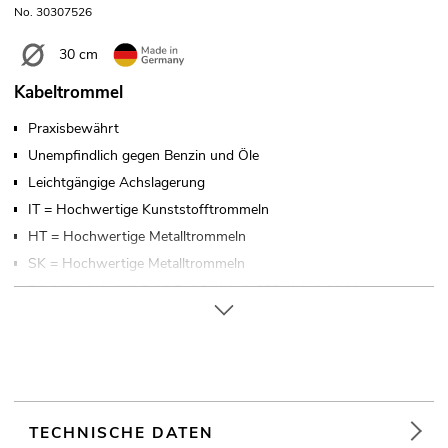
No. 30307526
30 cm
Kabeltrommel
Praxisbewährt
Unempfindlich gegen Benzin und Öle
Leichtgängige Achslagerung
IT = Hochwertige Kunststofftrommeln
HT = Hochwertige Metalltrommeln
SK = Hochwertige Metalltrommeln
Für Mikrokabel XLR-XLR, LS-Kabel, CEE-Kabel, Multicore...
Made in Germany
Weiterführende Informationen zu diesem Produkt finden Sie
unter "Downloads" im Datenblatt
TECHNISCHE DATEN