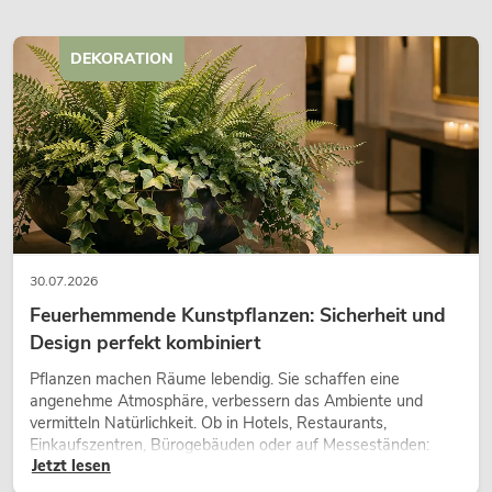
DEKORATION
30.07.2026
Feuerhemmende Kunstpflanzen: Sicherheit und
Design perfekt kombiniert
Pflanzen machen Räume lebendig. Sie schaffen eine
angenehme Atmosphäre, verbessern das Ambiente und
vermitteln Natürlichkeit. Ob in Hotels, Restaurants,
Einkaufszentren, Bürogebäuden oder auf Messeständen:
Jetzt lesen
eine hochwertige Begrünung gehört heute längst zum
modernen Raumkonzept.