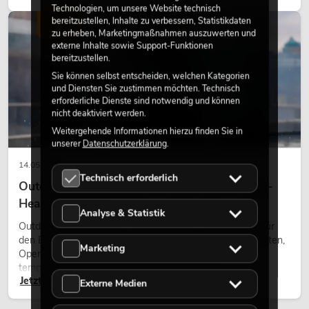
Charakter und kann technische LED-Setups emotionaler
Technologien, um unsere Website technisch
wirken lassen.
bereitzustellen, Inhalte zu verbessern, Statistikdaten
LICHT
zu erheben, Marketingmaßnahmen auszuwerten und
externe Inhalte sowie Support-Funktionen
bereitzustellen.
Sie können selbst entscheiden, welchen Kategorien
und Diensten Sie zustimmen möchten. Technisch
erforderliche Dienste sind notwendig und können
nicht deaktiviert werden.
Weitergehende Informationen hierzu finden Sie in
unserer
Datenschutzerklärung
.
14.05.2026
Technisch erforderlich
Outdoor Moving-Heads: Wetterfeste Moving-
Heads bei Events
Analyse & Statistik
Outdoor Moving-Heads sind bewegliche Scheinwerfer für
den Einsatz im Freien. Sie werden bei Festivals, Stadtfesten,
Marketing
Open-Air-Konzerten, Architekturinszenierungen und
temporären Außeninstallationen eingesetzt.
Jetzt lesen
Externe Medien