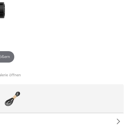
ößern
alerie öffnen