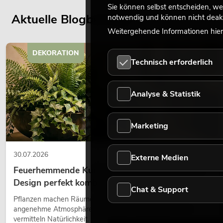
Sie können selbst entscheiden, we
Aktuelle Blogbeiträge
notwendig und können nicht deakt
Weitergehende Informationen hierz
DEKORATION
Technisch erforderlich
Analyse & Statistik
Marketing
30.07.2026
Externe Medien
Feuerhemmende Kunstpflanzen: Sicherheit und
Design perfekt kombiniert
Chat & Support
Pflanzen machen Räume lebendig. Sie schaffen eine
angenehme Atmosphäre, verbessern das Ambiente und
vermitteln Natürlichkeit. Ob in Hotels, Restaurants,