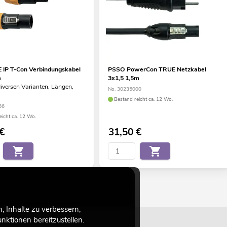
IP T-Con Verbindungskabel
PSSO PowerCon TRUE Netzkabel
m
3x1,5 1,5m
 diversen Varianten, Längen,
No. 30235000
Bestand reicht ca. 12 Wo.
66
eicht ca. 12 Wo.
€
31,50
€
 Inhalte zu verbessern,
ktionen bereitzustellen.