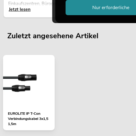
Einkaufszentren, Bürogebäuden oder auf Messeständen: eine
Nur erforderliche
Jetzt lesen
hochwertige Begrünung gehört heute längst zum modernen
Raumkonzept.
Zuletzt angesehene Artikel
EUROLITE IP T-Con
Verbindungskabel 3x1,5
1,5m