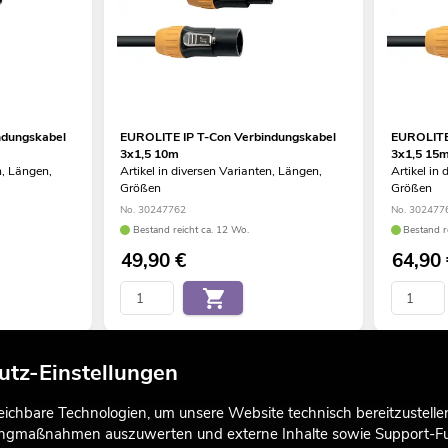
ndungskabel
EUROLITE IP T-Con Verbindungskabel
EUROLITE 
3x1,5 10m
3x1,5 15
n, Längen,
Artikel in diversen Varianten, Längen,
Artikel in
Größen
Größen
No. 30247762
No. 302477
Bestand reicht ca. 12 Wo.
Bestand r
49,90
€
64,90
utz-Einstellungen
chbare Technologien, um unsere Website technisch bereitzustellen,
tingmaßnahmen auszuwerten und externe Inhalte sowie Support-Fun