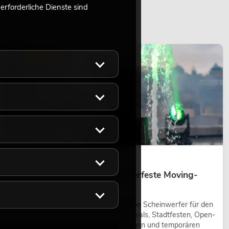
rforderliche Dienste sind
LICHT
14.05.2026
Outdoor Moving-Heads: Wetterfeste Moving-
Heads bei Events
Outdoor Moving-Heads sind bewegliche Scheinwerfer für den
Einsatz im Freien. Sie werden bei Festivals, Stadtfesten, Open-
Air-Konzerten, Architekturinszenierungen und temporären