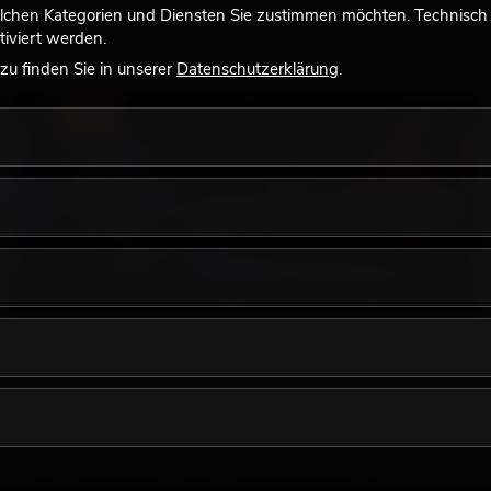
lchen Kategorien und Diensten Sie zustimmen möchten. Technisch e
iviert werden.
u finden Sie in unserer
Datenschutzerklärung
.
LICHT
18.06.2026
Retro-Licht im modernen Lichtdesign: Warum
warmes Licht wieder wirkt
Sehr warmes Licht, sichtbare Leuchtflächen und farbige
Akzente prägen viele aktuelle Lichtdesigns auf Bühnen, in
Clubs und bei Events. Retro-Licht ist dabei kein rein