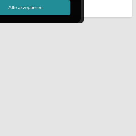
Außeninstallationen eingesetzt.
Alle akzeptieren
Jetzt lesen