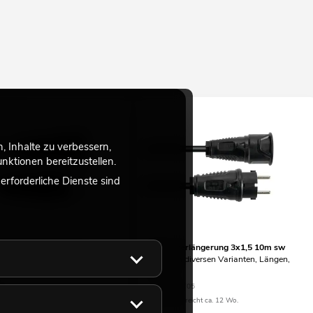
 Inhalte zu verbessern,
ktionen bereitzustellen.
rforderliche Dienste sind
längerung 3x1,5 5m sw
PSSO Verlängerung 3x1,5 10m sw
 diversen Varianten, Längen,
Artikel in diversen Varianten, Längen,
Größen
00
No. 30245705
eicht ca. 12 Wo.
Bestand reicht ca. 12 Wo.