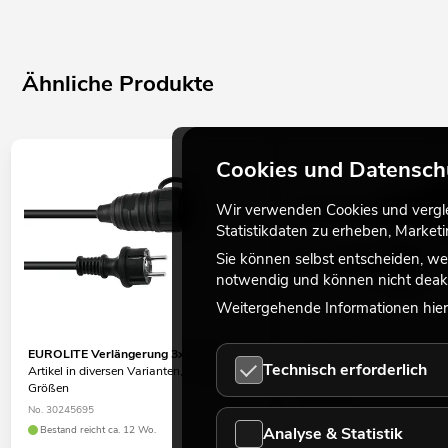
Ähnliche Produkte
Cookies und Datensch
Wir verwenden Cookies und verglei
Statistikdaten zu erheben, Marke
Sie können selbst entscheiden, we
notwendig und können nicht deakt
Weitergehende Informationen hierz
EUROLITE Verlängerung 3x1,5 3m
EUROLITE Verlängerung 3
Technisch erforderlich
Artikel in diversen Varianten, Längen,
Artikel in diversen Variante
Größen
Größen
No. 30245695
No. 30245696
Bestand reicht ca. 12 Wo.
Bestand reicht ca. 12 Wo.
Analyse & Statistik