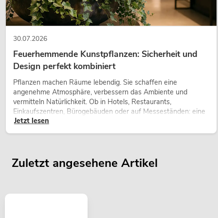
30.07.2026
Feuerhemmende Kunstpflanzen: Sicherheit und
Design perfekt kombiniert
Pflanzen machen Räume lebendig. Sie schaffen eine
angenehme Atmosphäre, verbessern das Ambiente und
vermitteln Natürlichkeit. Ob in Hotels, Restaurants,
Einkaufszentren, Bürogebäuden oder auf Messeständen: eine
Jetzt lesen
hochwertige Begrünung gehört heute längst zum modernen
Raumkonzept.
Zuletzt angesehene Artikel