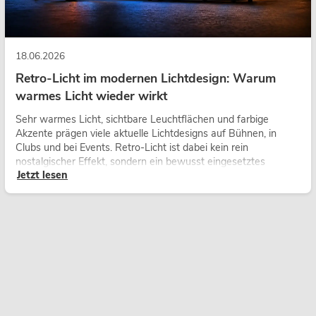
18.06.2026
Retro-Licht im modernen Lichtdesign: Warum
warmes Licht wieder wirkt
Sehr warmes Licht, sichtbare Leuchtflächen und farbige
Akzente prägen viele aktuelle Lichtdesigns auf Bühnen, in
Clubs und bei Events. Retro-Licht ist dabei kein rein
nostalgischer Effekt, sondern ein bewusst eingesetztes
Jetzt lesen
Gestaltungsmittel: Es schafft Atmosphäre, gibt Szenen
Charakter und kann technische LED-Setups emotionaler
wirken lassen.