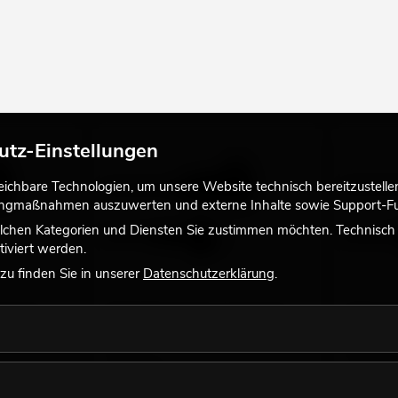
utz-Einstellungen
chbare Technologien, um unsere Website technisch bereitzustellen,
tingmaßnahmen auszuwerten und externe Inhalte sowie Support-Fun
lchen Kategorien und Diensten Sie zustimmen möchten. Technisch e
iviert werden.
u finden Sie in unserer
Datenschutzerklärung
.
x1,5 5m
EUROLITE Verlängerung 3x1,5 10m
PSSO Ver
n, Längen,
Artikel in diversen Varianten, Längen,
Artikel in
Größen
Größen
No. 30245697
No. 302457
Bestand reicht ca. 12 Wo.
Bestand r