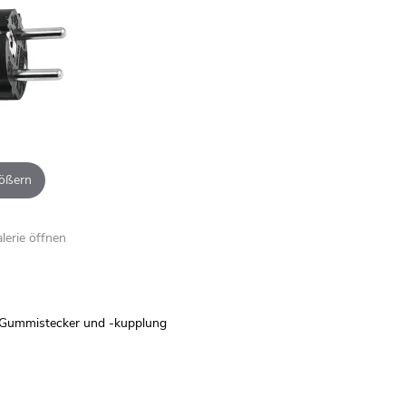
ößern
alerie öffnen
-Gummistecker und -kupplung