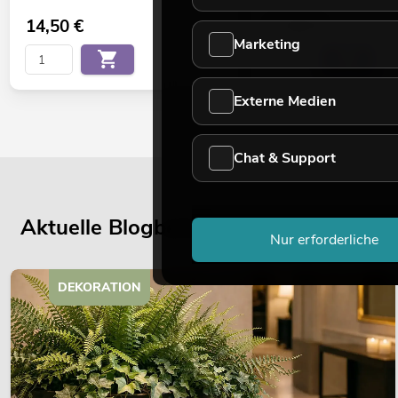
14,50
€
17,90
€
Marketing
Externe Medien
Chat & Support
Aktuelle Blogbeiträge
Nur erforderliche
DEKORATION