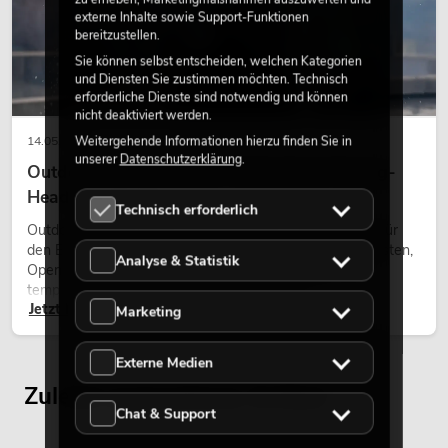
externe Inhalte sowie Support-Funktionen
bereitzustellen.
Sie können selbst entscheiden, welchen Kategorien
und Diensten Sie zustimmen möchten. Technisch
erforderliche Dienste sind notwendig und können
nicht deaktiviert werden.
Weitergehende Informationen hierzu finden Sie in
14.05.2026
unserer
Datenschutzerklärung
.
Outdoor Moving-Heads: Wetterfeste Moving-
Heads bei Events
Technisch erforderlich
Outdoor Moving-Heads sind bewegliche Scheinwerfer für
den Einsatz im Freien. Sie werden bei Festivals, Stadtfesten,
Analyse & Statistik
Open-Air-Konzerten, Architekturinszenierungen und
temporären Außeninstallationen eingesetzt.
Jetzt lesen
Marketing
Externe Medien
Zuletzt angesehene Artikel
Chat & Support