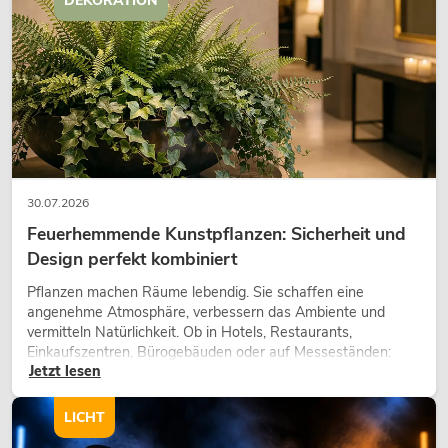
DEKORATION
30.07.2026
Feuerhemmende Kunstpflanzen: Sicherheit und
Design perfekt kombiniert
Pflanzen machen Räume lebendig. Sie schaffen eine
angenehme Atmosphäre, verbessern das Ambiente und
vermitteln Natürlichkeit. Ob in Hotels, Restaurants,
Einkaufszentren, Bürogebäuden oder auf Messeständen:
Jetzt lesen
eine hochwertige Begrünung gehört heute längst zum
modernen Raumkonzept.
LICHT