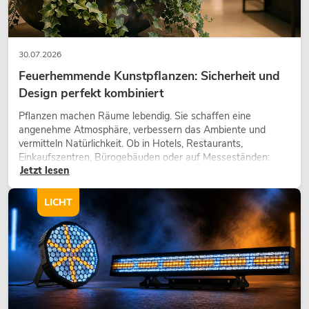
30.07.2026
Feuerhemmende Kunstpflanzen: Sicherheit und
Design perfekt kombiniert
Pflanzen machen Räume lebendig. Sie schaffen eine
angenehme Atmosphäre, verbessern das Ambiente und
vermitteln Natürlichkeit. Ob in Hotels, Restaurants,
Einkaufszentren, Bürogebäuden oder auf Messeständen:
Jetzt lesen
eine hochwertige Begrünung gehört heute längst zum
modernen Raumkonzept.
LICHT