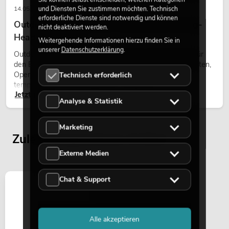
und Diensten Sie zustimmen möchten. Technisch
14.05.2026
erforderliche Dienste sind notwendig und können
Outdoor Moving-Heads: Wetterfeste Moving-
nicht deaktiviert werden.
Heads bei Events
Weitergehende Informationen hierzu finden Sie in
unserer
Datenschutzerklärung
.
Outdoor Moving-Heads sind bewegliche Scheinwerfer für
den Einsatz im Freien. Sie werden bei Festivals, Stadtfesten,
Open-Air-Konzerten, Architekturinszenierungen und
Technisch erforderlich
temporären Außeninstallationen eingesetzt.
Jetzt lesen
Analyse & Statistik
Marketing
Zuletzt angesehene Artikel
Externe Medien
Chat & Support
Alle akzeptieren