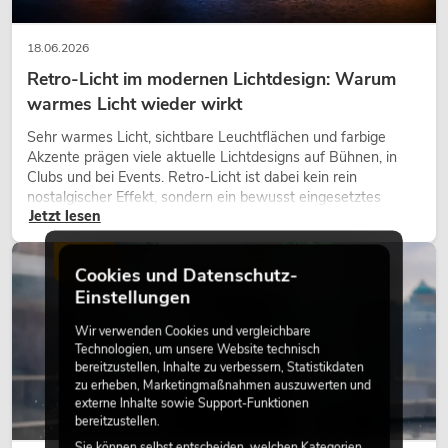
18.06.2026
Retro-Licht im modernen Lichtdesign: Warum
warmes Licht wieder wirkt
Sehr warmes Licht, sichtbare Leuchtflächen und farbige
Akzente prägen viele aktuelle Lichtdesigns auf Bühnen, in
Clubs und bei Events. Retro-Licht ist dabei kein rein
nostalgischer Effekt, sondern ein bewusst eingesetztes
Jetzt lesen
Gestaltungsmittel: Es schafft Atmosphäre, gibt Szenen
Charakter und kann technische LED-Setups emotionaler
wirken lassen.
LICHT
Cookies und Datenschutz-
Einstellungen
Wir verwenden Cookies und vergleichbare
Technologien, um unsere Website technisch
bereitzustellen, Inhalte zu verbessern, Statistikdaten
zu erheben, Marketingmaßnahmen auszuwerten und
externe Inhalte sowie Support-Funktionen
bereitzustellen.
Sie können selbst entscheiden, welchen Kategorien