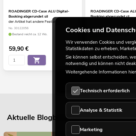
ROADINGER CD-Case ALU Digital-
ROADINGER CD-Case ALU 
Booking abgerundet sil
Booking abgerundet rt
der Artikel hat andere Features
der Artikel hat andere Feat
Cookies und Datensch
No. 30122056
No. 3012205A
Bestand reicht ca. 12 Wo.
Bestand reicht ca. 12 Wo.
Wir verwenden Cookies und verglei
59,90
€
59,90
€
Statistikdaten zu erheben, Marke
Sie können selbst entscheiden, we
notwendig und können nicht deakt
Weitergehende Informationen hierz
Technisch erforderlich
Analyse & Statistik
Aktuelle Blogbeiträge
Marketing