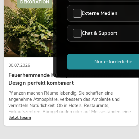
DEKORATION
Externe Medien
Chat & Support
Nur erforderliche
30.07.2026
Feuerhemmende Kunstpflanzen: Sicherheit und
Design perfekt kombiniert
Pflanzen machen Räume lebendig. Sie schaffen eine
angenehme Atmosphäre, verbessern das Ambiente und
vermitteln Natürlichkeit. Ob in Hotels, Restaurants,
Einkaufszentren, Bürogebäuden oder auf Messeständen: eine
Jetzt lesen
hochwertige Begrünung gehört heute längst zum modernen
Raumkonzept.