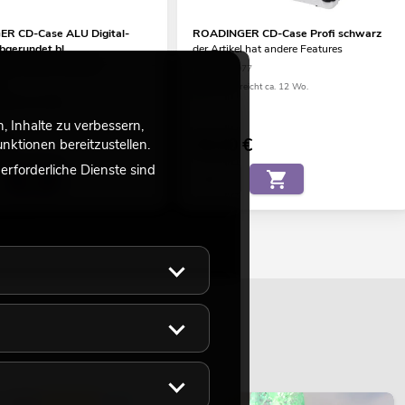
R CD-Case ALU Digital-
ROADINGER CD-Case Profi schwarz
bgerundet bl
der Artikel hat andere Features
l hat andere Features
No. 30122077
5C
Bestand reicht ca. 12 Wo.
eicht ca. 12 Wo.
 Inhalte zu verbessern,
€
99,00
€
ktionen bereitzustellen.
rforderliche Dienste sind