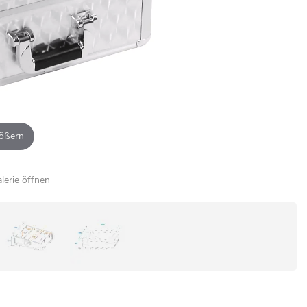
ößern
alerie öffnen