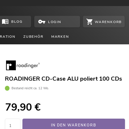
BLOG
WARENKORB
LOGIN
RATION
ZUBEHÖR
MARKEN
ROADINGER CD-Case ALU poliert 100 CDs
Bestand reicht ca. 12 Wo.
79,90
€
IN DEN WARENKORB