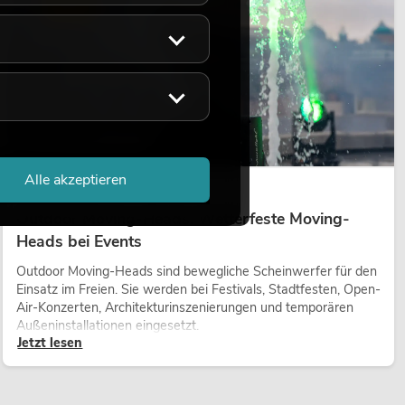
LICHT
Alle akzeptieren
14.05.2026
Outdoor Moving-Heads: Wetterfeste Moving-
Heads bei Events
Outdoor Moving-Heads sind bewegliche Scheinwerfer für den
Einsatz im Freien. Sie werden bei Festivals, Stadtfesten, Open-
Air-Konzerten, Architekturinszenierungen und temporären
Außeninstallationen eingesetzt.
Jetzt lesen