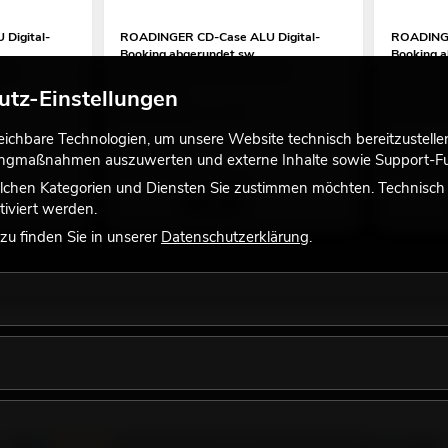
Digital-
ROADINGER CD-Case ALU Digital-
ROADINGE
Booking abgerundet sw
Booking a
ures
der Artikel hat andere Features
der Artike
utz-Einstellungen
No. 3012205B
No. 301220
Bestand reicht ca. 12 Wo.
Bestand r
chbare Technologien, um unsere Website technisch bereitzustellen,
59,90
€
59,90
tingmaßnahmen auszuwerten und externe Inhalte sowie Support-Fun
lchen Kategorien und Diensten Sie zustimmen möchten. Technisch e
iviert werden.
u finden Sie in unserer
Datenschutzerklärung
.