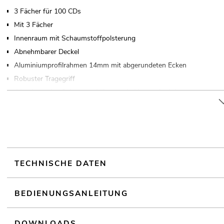
3 Fächer für 100 CDs
Mit 3 Fächer
Innenraum mit Schaumstoffpolsterung
Abnehmbarer Deckel
Aluminiumprofilrahmen 14mm mit abgerundeten Ecken
Robuster Tragegriff
4 hochwertige Schnappschlösser mit Absperrfunktion
Verschließbar über
Kunststofffüße
Weiterführende Informationen zu diesem Produkt finden Sie unter
TECHNISCHE DATEN
BEDIENUNGSANLEITUNG
DOWNLOADS