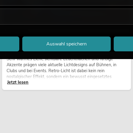
18.06.2026
Retro-Licht im modernen Lichtdesign: Warum
Auswahl speichern
warmes Licht wieder wirkt
Sehr warmes Licht, sichtbare Leuchtflächen und farbige
Akzente prägen viele aktuelle Lichtdesigns auf Bühnen, in
Clubs und bei Events. Retro-Licht ist dabei kein rein
nostalgischer Effekt, sondern ein bewusst eingesetztes
Jetzt lesen
Gestaltungsmittel: Es schafft Atmosphäre, gibt Szenen
Charakter und kann technische LED-Setups emotionaler
wirken lassen.