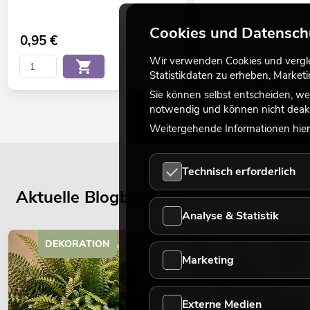
Cookies und Datensch
0,95
€
1,43
€
Wir verwenden Cookies und verglei
Statistikdaten zu erheben, Marke
Sie können selbst entscheiden, we
notwendig und können nicht deakt
Weitergehende Informationen hierz
Technisch erforderlich
Aktuelle Blogbeiträge
Analyse & Statistik
DEKORATION
Marketing
Externe Medien