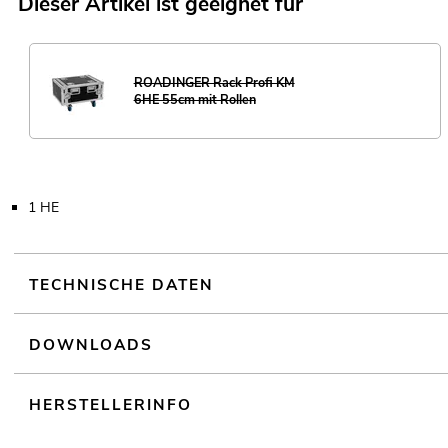
Dieser Artikel ist geeignet für
ROADINGER Rack Profi KM
6HE 55cm mit Rollen
1 HE
TECHNISCHE DATEN
DOWNLOADS
HERSTELLERINFO