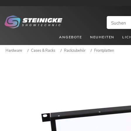
ANGEBOTE
NEUHEITEN
LIC
Hardware
/
Cases & Racks
/
Rackzubehör
/
Frontplatten