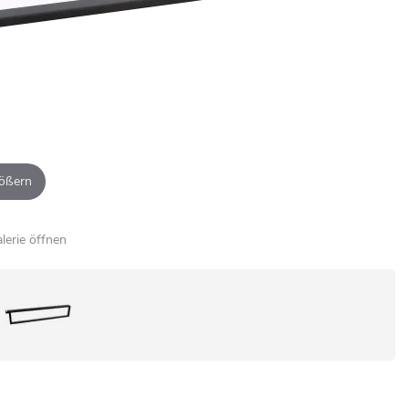
ößern
alerie öffnen