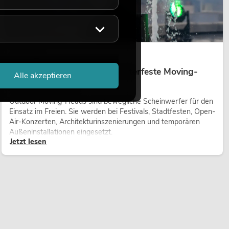
14.05.2026
Outdoor Moving-Heads: Wetterfeste Moving-
Alle akzeptieren
Heads bei Events
Outdoor Moving-Heads sind bewegliche Scheinwerfer für den
Einsatz im Freien. Sie werden bei Festivals, Stadtfesten, Open-
Air-Konzerten, Architekturinszenierungen und temporären
Außeninstallationen eingesetzt.
Jetzt lesen