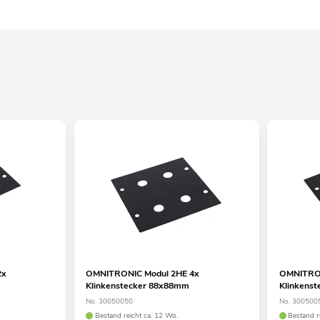
2x
OMNITRONIC Modul 2HE 4x
OMNITRON
Klinkenstecker 88x88mm
Klinkens
No. 30050050
No. 300500
Bestand reicht ca. 12 Wo.
Bestand r