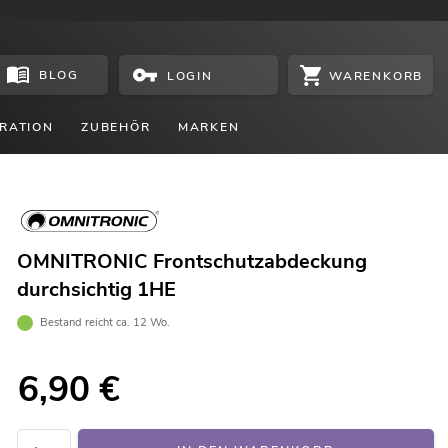
BLOG
WARENKORB
LOGIN
RATION
ZUBEHÖR
MARKEN
OMNITRONIC Frontschutzabdeckung
durchsichtig 1HE
Bestand reicht ca. 12 Wo.
6,90
€