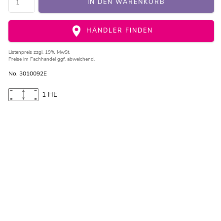
IN DEN WARENKORB
HÄNDLER FINDEN
Listenpreis
zzgl. 19% MwSt.
Preise im Fachhandel ggf. abweichend.
No. 3010092E
1 HE