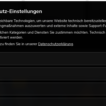
utz-Einstellungen
1,43
€
1,43
€
chbare Technologien, um unsere Website technisch bereitzustellen,
tingmaßnahmen auszuwerten und externe Inhalte sowie Support-Fun
lchen Kategorien und Diensten Sie zustimmen möchten. Technisch e
iviert werden.
u finden Sie in unserer
Datenschutzerklärung
.
LICHT