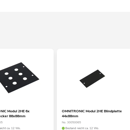
IC Modul 2HE 6x
OMNITRONIC Modul 2HE Blindplatte
tecker 88x88mm
44x88mm
55
No. 30050065
eicht ca. 12 Wo.
Bestand reicht ca. 12 Wo.