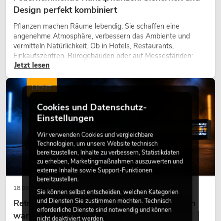
Design perfekt kombiniert
Pflanzen machen Räume lebendig. Sie schaffen eine
angenehme Atmosphäre, verbessern das Ambiente und
vermitteln Natürlichkeit. Ob in Hotels, Restaurants,
Einkaufszentren, Bürogebäuden oder auf Messeständen:
Jetzt lesen
eine hochwertige Begrünung gehört heute längst zum
modernen Raumkonzept.
LICHT
Cookies und Datenschutz-
Einstellungen
Wir verwenden Cookies und vergleichbare
Technologien, um unsere Website technisch
bereitzustellen, Inhalte zu verbessern, Statistikdaten
zu erheben, Marketingmaßnahmen auszuwerten und
externe Inhalte sowie Support-Funktionen
bereitzustellen.
18.06.2026
Sie können selbst entscheiden, welchen Kategorien
und Diensten Sie zustimmen möchten. Technisch
Retro-Licht im modernen Lichtdesign: Warum
erforderliche Dienste sind notwendig und können
warmes Licht wieder wirkt
nicht deaktiviert werden.