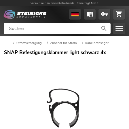
Verkauf nur an Gewerbetreibende. Preise zzgl. MwSt.
...
/
Stromversorgung
/
Zubehör für Strom
/
Kabelbefestiger
SNAP Befestigungsklammer light schwarz 4x