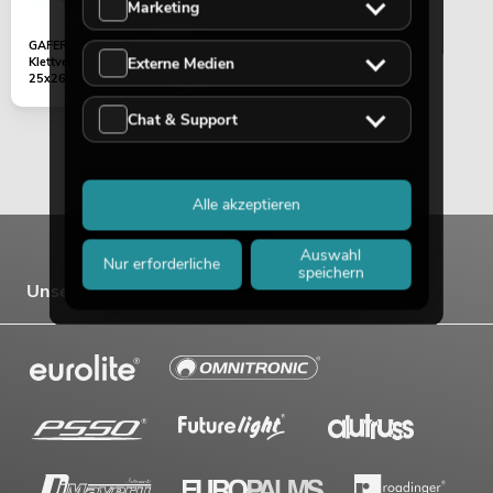
Marketing
GAFER.PL Kabelbinder
Externe Medien
Klettverschluss
25x260mm 5er Pack blau
Chat & Support
Alle akzeptieren
Auswahl
Nur erforderliche
speichern
Unsere Marken