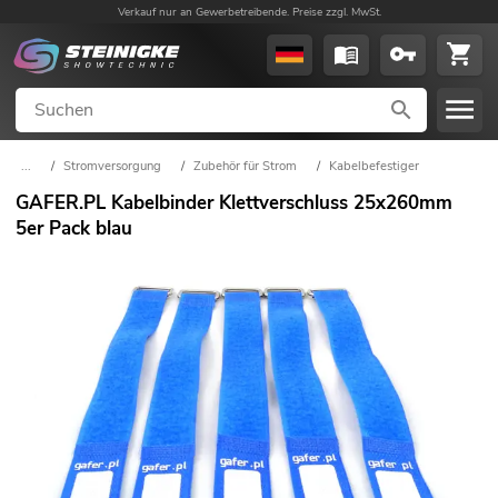
Verkauf nur an Gewerbetreibende. Preise zzgl. MwSt.
...
/
Stromversorgung
/
Zubehör für Strom
/
Kabelbefestiger
GAFER.PL Kabelbinder Klettverschluss 25x260mm
5er Pack blau