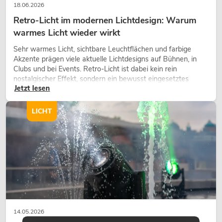
18.06.2026
Retro-Licht im modernen Lichtdesign: Warum
warmes Licht wieder wirkt
Sehr warmes Licht, sichtbare Leuchtflächen und farbige
Akzente prägen viele aktuelle Lichtdesigns auf Bühnen, in
Clubs und bei Events. Retro-Licht ist dabei kein rein
nostalgischer Effekt, sondern ein bewusst eingesetztes
Jetzt lesen
Gestaltungsmittel: Es schafft Atmosphäre, gibt Szenen
Charakter und kann technische LED-Setups emotionaler
wirken lassen.
LICHT
14.05.2026