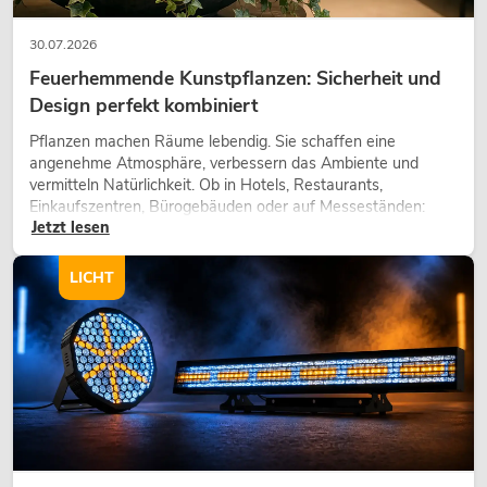
30.07.2026
Feuerhemmende Kunstpflanzen: Sicherheit und
Design perfekt kombiniert
Pflanzen machen Räume lebendig. Sie schaffen eine
angenehme Atmosphäre, verbessern das Ambiente und
vermitteln Natürlichkeit. Ob in Hotels, Restaurants,
Einkaufszentren, Bürogebäuden oder auf Messeständen:
Jetzt lesen
eine hochwertige Begrünung gehört heute längst zum
modernen Raumkonzept.
LICHT