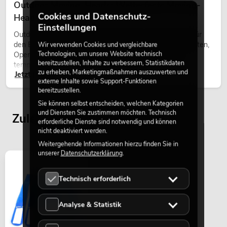
Outdoor Moving-Heads: Wetterfeste Moving-
Cookies und Datenschutz-
Heads bei Events
Einstellungen
Outdoor Moving-Heads sind bewegliche Scheinwerfer für
den Einsatz im Freien. Sie werden bei Festivals, Stadtfesten,
Wir verwenden Cookies und vergleichbare
Technologien, um unsere Website technisch
Open-Air-Konzerten, Architekturinszenierungen und
bereitzustellen, Inhalte zu verbessern, Statistikdaten
temporären Außeninstallationen eingesetzt.
zu erheben, Marketingmaßnahmen auszuwerten und
Jetzt lesen
externe Inhalte sowie Support-Funktionen
bereitzustellen.
Sie können selbst entscheiden, welchen Kategorien
und Diensten Sie zustimmen möchten. Technisch
Zuletzt angesehene Artikel
erforderliche Dienste sind notwendig und können
nicht deaktiviert werden.
Weitergehende Informationen hierzu finden Sie in
unserer
Datenschutzerklärung
.
Technisch erforderlich
Analyse & Statistik