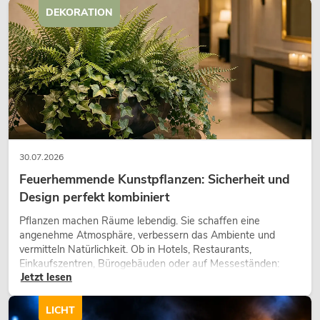
DEKORATION
30.07.2026
Feuerhemmende Kunstpflanzen: Sicherheit und
Design perfekt kombiniert
Pflanzen machen Räume lebendig. Sie schaffen eine
angenehme Atmosphäre, verbessern das Ambiente und
vermitteln Natürlichkeit. Ob in Hotels, Restaurants,
Einkaufszentren, Bürogebäuden oder auf Messeständen:
Jetzt lesen
eine hochwertige Begrünung gehört heute längst zum
modernen Raumkonzept.
LICHT