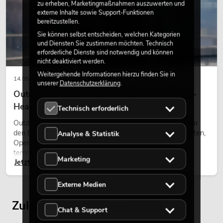
zu erheben, Marketingmaßnahmen auszuwerten und
externe Inhalte sowie Support-Funktionen
bereitzustellen.
Sie können selbst entscheiden, welchen Kategorien
und Diensten Sie zustimmen möchten. Technisch
erforderliche Dienste sind notwendig und können
nicht deaktiviert werden.
Weitergehende Informationen hierzu finden Sie in
14.05.2026
unserer
Datenschutzerklärung
.
Outdoor Moving-Heads: Wetterfeste Moving-
Heads bei Events
Technisch erforderlich
Outdoor Moving-Heads sind bewegliche Scheinwerfer für
den Einsatz im Freien. Sie werden bei Festivals, Stadtfesten,
Analyse & Statistik
Open-Air-Konzerten, Architekturinszenierungen und
temporären Außeninstallationen eingesetzt.
Marketing
Jetzt lesen
Externe Medien
Zuletzt angesehene Artikel
Chat & Support