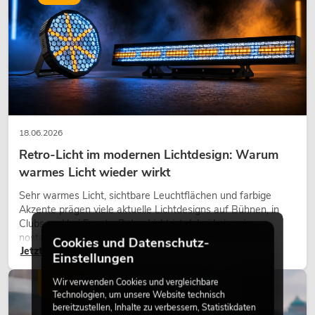
18.06.2026
Retro-Licht im modernen Lichtdesign: Warum
warmes Licht wieder wirkt
Sehr warmes Licht, sichtbare Leuchtflächen und farbige
Akzente prägen viele aktuelle Lichtdesigns auf Bühnen, in
Clubs und bei Events. Retro-Licht ist dabei kein rein
nostalgischer Effekt, sondern ein bewusst eingesetztes
Cookies und Datenschutz-
Jetzt lesen
Gestaltungsmittel: Es schafft Atmosphäre, gibt Szenen
Einstellungen
Charakter und kann technische LED-Setups emotionaler
wirken lassen.
Wir verwenden Cookies und vergleichbare
LICHT
Technologien, um unsere Website technisch
bereitzustellen, Inhalte zu verbessern, Statistikdaten