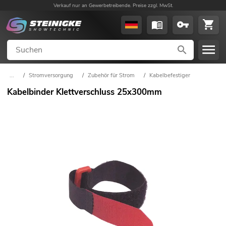
Verkauf nur an Gewerbetreibende. Preise zzgl. MwSt.
...
/
Stromversorgung
/
Zubehör für Strom
/
Kabelbefestiger
Kabelbinder Klettverschluss 25x300mm