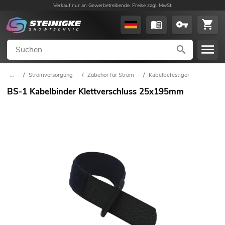
Verkauf nur an Gewerbetreibende. Preise zzgl. MwSt.
...
/
Stromversorgung
/
Zubehör für Strom
/
Kabelbefestiger
BS-1 Kabelbinder Klettverschluss 25x195mm