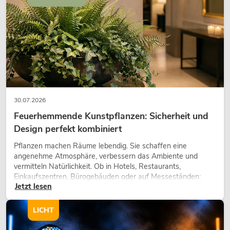
30.07.2026
Feuerhemmende Kunstpflanzen: Sicherheit und
Design perfekt kombiniert
Pflanzen machen Räume lebendig. Sie schaffen eine
angenehme Atmosphäre, verbessern das Ambiente und
vermitteln Natürlichkeit. Ob in Hotels, Restaurants,
Einkaufszentren, Bürogebäuden oder auf Messeständen:
Jetzt lesen
eine hochwertige Begrünung gehört heute längst zum
modernen Raumkonzept.
LICHT