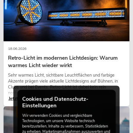
18.06.2026
Retro-Licht im modernen Lichtdesign: Warum
warmes Licht wieder wirkt
Sehr warmes Licht, sichtbare Leuchtflächen und farbige
Akzente prägen viele aktuelle Lichtdesigns auf Bühnen, in
Clubs und bei Events. Retro-Licht ist dabei kein rein
nostalgischer Effekt, sondern ein bewusst eingesetztes
Cookies und Datenschutz-
Jetzt lesen
Gestaltungsmittel: Es schafft Atmosphäre, gibt Szenen
Charakter und kann technische LED-Setups emotionaler
Einstellungen
wirken lassen.
LICHT
Wir verwenden Cookies und vergleichbare
Technologien, um unsere Website technisch
bereitzustellen, Inhalte zu verbessern, Statistikdaten
zu erheben, Marketingmaßnahmen auszuwerten und