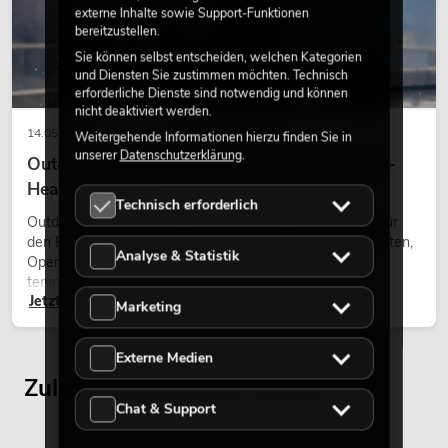
externe Inhalte sowie Support-Funktionen
bereitzustellen.
Sie können selbst entscheiden, welchen Kategorien
und Diensten Sie zustimmen möchten. Technisch
erforderliche Dienste sind notwendig und können
nicht deaktiviert werden.
14.05.2026
Weitergehende Informationen hierzu finden Sie in
unserer
Datenschutzerklärung
.
Outdoor Moving-Heads: Wetterfeste Moving-
Heads bei Events
Technisch erforderlich
Outdoor Moving-Heads sind bewegliche Scheinwerfer für
den Einsatz im Freien. Sie werden bei Festivals, Stadtfesten,
Analyse & Statistik
Open-Air-Konzerten, Architekturinszenierungen und
temporären Außeninstallationen eingesetzt.
Jetzt lesen
Marketing
Externe Medien
Zuletzt angesehene Artikel
Chat & Support