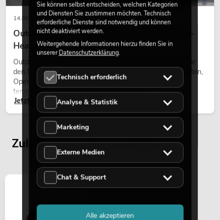
Sie können selbst entscheiden, welchen Kategorien
und Diensten Sie zustimmen möchten. Technisch
14.05.2026
erforderliche Dienste sind notwendig und können
nicht deaktiviert werden.
Outdoor Moving-Heads: Wetterfeste Moving-
Weitergehende Informationen hierzu finden Sie in
Heads bei Events
unserer
Datenschutzerklärung
.
Outdoor Moving-Heads sind bewegliche Scheinwerfer für
den Einsatz im Freien. Sie werden bei Festivals, Stadtfesten,
Technisch erforderlich
Open-Air-Konzerten, Architekturinszenierungen und
temporären Außeninstallationen eingesetzt.
Jetzt lesen
Analyse & Statistik
Marketing
Zuletzt angesehene Artikel
Externe Medien
Chat & Support
Alle akzeptieren