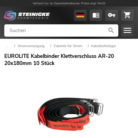
Verkauf nur an Gewerbetreibende. Preise zzgl. MwSt.
...
/
Stromversorgung
/
Zubehör für Strom
/
Kabelbefestiger
EUROLITE Kabelbinder Klettverschluss AR-20
20x180mm 10 Stück