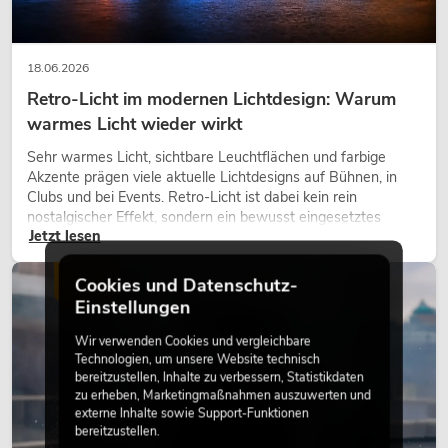
18.06.2026
Retro-Licht im modernen Lichtdesign: Warum
warmes Licht wieder wirkt
Sehr warmes Licht, sichtbare Leuchtflächen und farbige
Akzente prägen viele aktuelle Lichtdesigns auf Bühnen, in
Clubs und bei Events. Retro-Licht ist dabei kein rein
nostalgischer Effekt, sondern ein bewusst eingesetztes
Jetzt lesen
Gestaltungsmittel: Es schafft Atmosphäre, gibt Szenen
Charakter und kann technische LED-Setups emotionaler
wirken lassen.
LICHT
Cookies und Datenschutz-
Einstellungen
Wir verwenden Cookies und vergleichbare
Technologien, um unsere Website technisch
bereitzustellen, Inhalte zu verbessern, Statistikdaten
zu erheben, Marketingmaßnahmen auszuwerten und
externe Inhalte sowie Support-Funktionen
bereitzustellen.