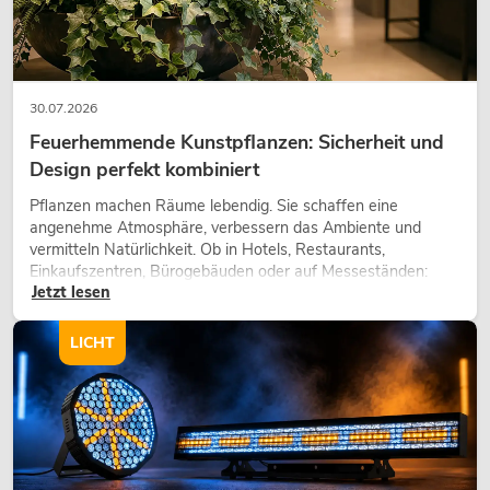
30.07.2026
Feuerhemmende Kunstpflanzen: Sicherheit und
Design perfekt kombiniert
Pflanzen machen Räume lebendig. Sie schaffen eine
angenehme Atmosphäre, verbessern das Ambiente und
vermitteln Natürlichkeit. Ob in Hotels, Restaurants,
Einkaufszentren, Bürogebäuden oder auf Messeständen:
Jetzt lesen
eine hochwertige Begrünung gehört heute längst zum
modernen Raumkonzept.
LICHT