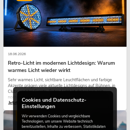
18.06.2026
Retro-Licht im modernen Lichtdesign: Warum
warmes Licht wieder wirkt
Sehr warmes Licht, sichtbare Leuchtflächen und farbige
Akzente prägen viele aktuelle Lichtdesigns auf Bühnen, in
Clubs und bei Events. Retro-Licht ist dabei kein rein
nostalgischer Effekt, sondern ein bewusst eingesetztes
Cookies und Datenschutz-
Jetzt lesen
Gestaltungsmittel: Es schafft Atmosphäre, gibt Szenen
Einstellungen
Charakter und kann technische LED-Setups emotionaler
wirken lassen.
LICHT
Wir verwenden Cookies und vergleichbare
Technologien, um unsere Website technisch
bereitzustellen, Inhalte zu verbessern, Statistikdaten