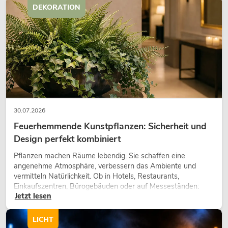
DEKORATION
30.07.2026
Feuerhemmende Kunstpflanzen: Sicherheit und
Design perfekt kombiniert
Pflanzen machen Räume lebendig. Sie schaffen eine
angenehme Atmosphäre, verbessern das Ambiente und
vermitteln Natürlichkeit. Ob in Hotels, Restaurants,
Einkaufszentren, Bürogebäuden oder auf Messeständen:
Jetzt lesen
eine hochwertige Begrünung gehört heute längst zum
modernen Raumkonzept.
LICHT