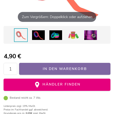
Zum Vergrößern: Doppelklick oder aufziehen
4,90
€
IN DEN WARENKORB
HÄNDLER FINDEN
Bestand reicht ca. 7 Wo.
Listenpreis
zzgl. 19% MwSt.
Preise im Fachhandel ggf. abweichend.
Grundpreis pro m:
0,09€
zzgl. MwSt.