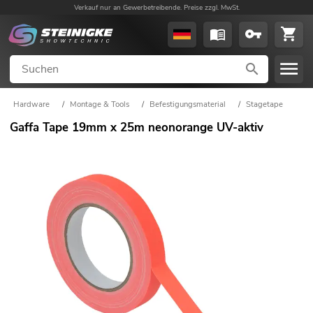
Verkauf nur an Gewerbetreibende. Preise zzgl. MwSt.
Hardware
/
Montage & Tools
/
Befestigungsmaterial
/
Stagetape
Gaffa Tape 19mm x 25m neonorange UV-aktiv