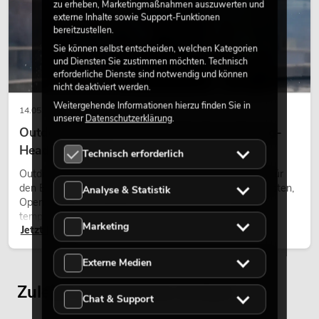
zu erheben, Marketingmaßnahmen auszuwerten und
externe Inhalte sowie Support-Funktionen
bereitzustellen.
Sie können selbst entscheiden, welchen Kategorien
und Diensten Sie zustimmen möchten. Technisch
erforderliche Dienste sind notwendig und können
nicht deaktiviert werden.
Weitergehende Informationen hierzu finden Sie in
14.05.2026
unserer
Datenschutzerklärung
.
Outdoor Moving-Heads: Wetterfeste Moving-
Heads bei Events
Technisch erforderlich
Outdoor Moving-Heads sind bewegliche Scheinwerfer für
den Einsatz im Freien. Sie werden bei Festivals, Stadtfesten,
Analyse & Statistik
Open-Air-Konzerten, Architekturinszenierungen und
temporären Außeninstallationen eingesetzt.
Marketing
Jetzt lesen
Externe Medien
Zuletzt angesehene Artikel
Chat & Support