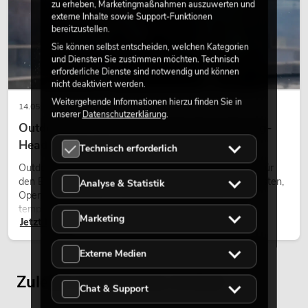
zu erheben, Marketingmaßnahmen auszuwerten und
externe Inhalte sowie Support-Funktionen
bereitzustellen.
Sie können selbst entscheiden, welchen Kategorien
und Diensten Sie zustimmen möchten. Technisch
erforderliche Dienste sind notwendig und können
nicht deaktiviert werden.
Weitergehende Informationen hierzu finden Sie in
14.05.2026
unserer
Datenschutzerklärung
.
Outdoor Moving-Heads: Wetterfeste Moving-
Heads bei Events
Technisch erforderlich
Outdoor Moving-Heads sind bewegliche Scheinwerfer für
den Einsatz im Freien. Sie werden bei Festivals, Stadtfesten,
Analyse & Statistik
Open-Air-Konzerten, Architekturinszenierungen und
temporären Außeninstallationen eingesetzt.
Marketing
Jetzt lesen
Externe Medien
Zuletzt angesehene Artikel
Chat & Support