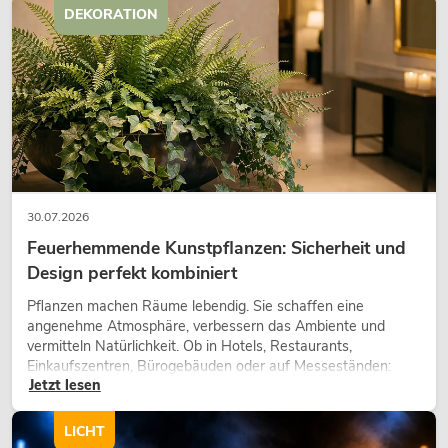
DEKORATION
30.07.2026
Feuerhemmende Kunstpflanzen: Sicherheit und
Design perfekt kombiniert
Pflanzen machen Räume lebendig. Sie schaffen eine
angenehme Atmosphäre, verbessern das Ambiente und
vermitteln Natürlichkeit. Ob in Hotels, Restaurants,
Einkaufszentren, Bürogebäuden oder auf Messeständen:
Jetzt lesen
eine hochwertige Begrünung gehört heute längst zum
modernen Raumkonzept.
LICHT