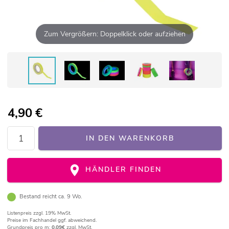
Zum Vergrößern: Doppelklick oder aufziehen
4,90
€
IN DEN WARENKORB
HÄNDLER FINDEN
Bestand reicht ca. 9 Wo.
Listenpreis
zzgl. 19% MwSt.
Preise im Fachhandel ggf. abweichend.
Grundpreis pro m:
0,09€
zzgl. MwSt.