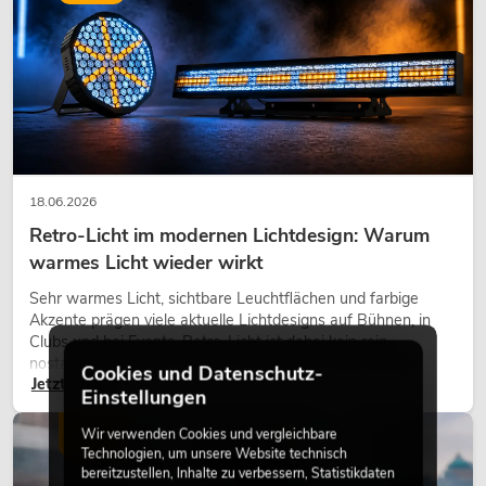
18.06.2026
Retro-Licht im modernen Lichtdesign: Warum
warmes Licht wieder wirkt
Sehr warmes Licht, sichtbare Leuchtflächen und farbige
Akzente prägen viele aktuelle Lichtdesigns auf Bühnen, in
Clubs und bei Events. Retro-Licht ist dabei kein rein
nostalgischer Effekt, sondern ein bewusst eingesetztes
Cookies und Datenschutz-
Jetzt lesen
Gestaltungsmittel: Es schafft Atmosphäre, gibt Szenen
Einstellungen
Charakter und kann technische LED-Setups emotionaler
wirken lassen.
LICHT
Wir verwenden Cookies und vergleichbare
Technologien, um unsere Website technisch
bereitzustellen, Inhalte zu verbessern, Statistikdaten