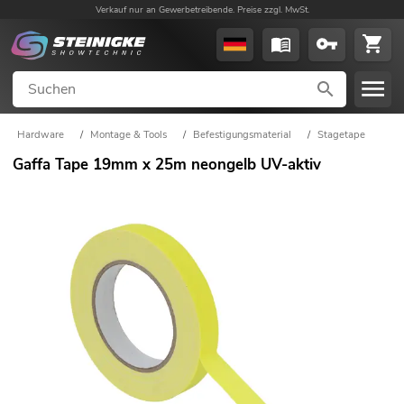
Verkauf nur an Gewerbetreibende. Preise zzgl. MwSt.
Hardware
/
Montage & Tools
/
Befestigungsmaterial
/
Stagetape
Gaffa Tape 19mm x 25m neongelb UV-aktiv