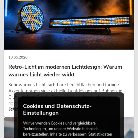
18.06.2026
Retro-Licht im modernen Lichtdesign: Warum
warmes Licht wieder wirkt
Sehr warmes Licht, sichtbare Leuchtflächen und farbige
Akzente prägen viele aktuelle Lichtdesigns auf Bühnen, in
Clubs und bei Events. Retro-Licht ist dabei kein rein
nostalgischer Effekt, sondern ein bewusst eingesetztes
Cookies und Datenschutz-
Jetzt lesen
Gestaltungsmittel: Es schafft Atmosphäre, gibt Szenen
Einstellungen
Charakter und kann technische LED-Setups emotionaler
wirken lassen.
LICHT
Wir verwenden Cookies und vergleichbare
Technologien, um unsere Website technisch
bereitzustellen, Inhalte zu verbessern, Statistikdaten