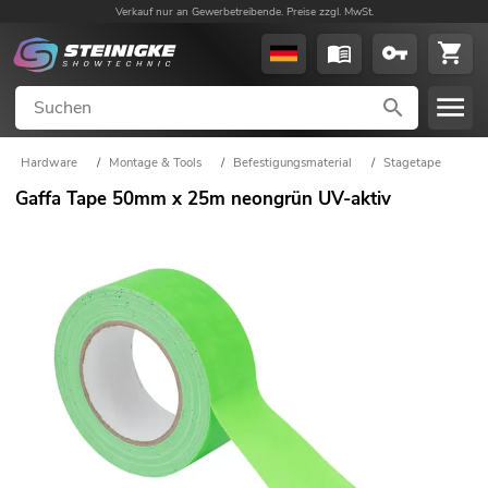
Verkauf nur an Gewerbetreibende. Preise zzgl. MwSt.
Hardware
/
Montage & Tools
/
Befestigungsmaterial
/
Stagetape
Gaffa Tape 50mm x 25m neongrün UV-aktiv