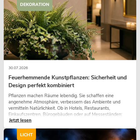
DEKORATION
30.07.2026
Feuerhemmende Kunstpflanzen: Sicherheit und
Design perfekt kombiniert
Pflanzen machen Räume lebendig. Sie schaffen eine
angenehme Atmosphäre, verbessern das Ambiente und
vermitteln Natürlichkeit. Ob in Hotels, Restaurants,
Einkaufszentren, Bürogebäuden oder auf Messeständen:
Jetzt lesen
eine hochwertige Begrünung gehört heute längst zum
modernen Raumkonzept.
LICHT