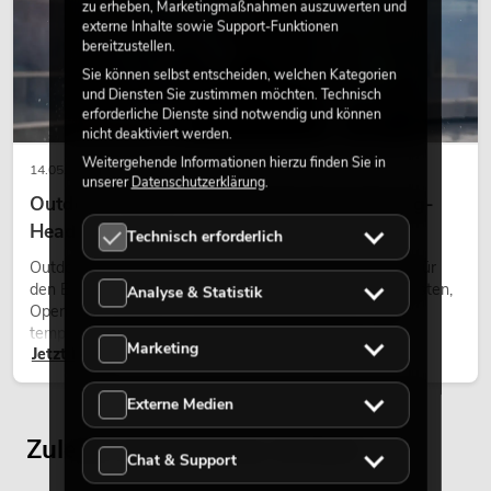
zu erheben, Marketingmaßnahmen auszuwerten und
externe Inhalte sowie Support-Funktionen
bereitzustellen.
Sie können selbst entscheiden, welchen Kategorien
und Diensten Sie zustimmen möchten. Technisch
erforderliche Dienste sind notwendig und können
nicht deaktiviert werden.
Weitergehende Informationen hierzu finden Sie in
14.05.2026
unserer
Datenschutzerklärung
.
Outdoor Moving-Heads: Wetterfeste Moving-
Heads bei Events
Technisch erforderlich
Outdoor Moving-Heads sind bewegliche Scheinwerfer für
den Einsatz im Freien. Sie werden bei Festivals, Stadtfesten,
Analyse & Statistik
Open-Air-Konzerten, Architekturinszenierungen und
temporären Außeninstallationen eingesetzt.
Marketing
Jetzt lesen
Externe Medien
Zuletzt angesehene Artikel
Chat & Support