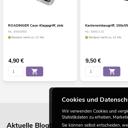
ROADINGER Case-Klappgriff, zink
Kanteneinbaugriff, 150x
No. 30000900
No. 30001110
Bestand reicht ca. 12 Wo.
Bestand reicht ca. 12 Wo.
4,90
€
9,50
€
Cookies und Datensch
Wir verwenden Cookies und verglei
Statistikdaten zu erheben, Marke
Aktuelle Blogbeiträge
Sie können selbst entscheiden, we