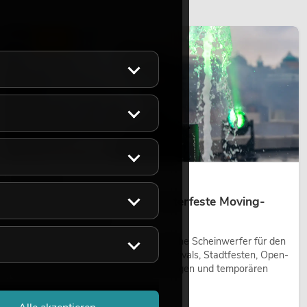
LICHT
14.05.2026
Outdoor Moving-Heads: Wetterfeste Moving-
Heads bei Events
Outdoor Moving-Heads sind bewegliche Scheinwerfer für den
Einsatz im Freien. Sie werden bei Festivals, Stadtfesten, Open-
Air-Konzerten, Architekturinszenierungen und temporären
Außeninstallationen eingesetzt.
Jetzt lesen