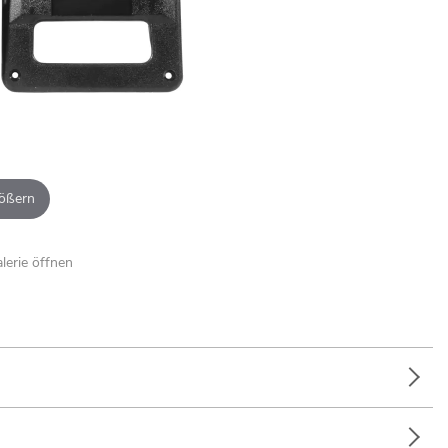
ößern
alerie öffnen