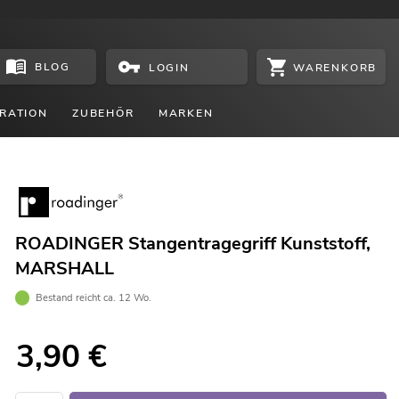
BLOG
WARENKORB
LOGIN
RATION
ZUBEHÖR
MARKEN
ROADINGER Stangentragegriff Kunststoff,
MARSHALL
Bestand reicht ca. 12 Wo.
3,90
€