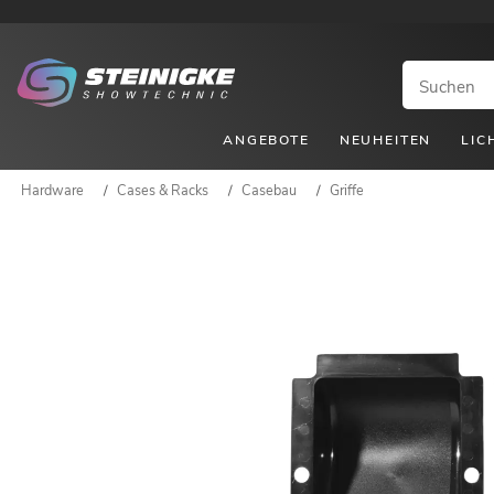
ANGEBOTE
NEUHEITEN
LIC
Hardware
/
Cases & Racks
/
Casebau
/
Griffe