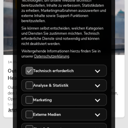
Technologien, um unsere Website technisch
wirken lassen.
LICHT
bereitzustellen, Inhalte zu verbessern, Statistikdaten
zu erheben, Marketingmaßnahmen auszuwerten und
externe Inhalte sowie Support-Funktionen
bereitzustellen.
Sie können selbst entscheiden, welchen Kategorien
und Diensten Sie zustimmen möchten. Technisch
erforderliche Dienste sind notwendig und können
nicht deaktiviert werden.
Weitergehende Informationen hierzu finden Sie in
unserer
Datenschutzerklärung
.
14.05.2026
Outdoor Moving-Heads: Wetterfeste Moving-
Technisch erforderlich
Heads bei Events
Analyse & Statistik
Outdoor Moving-Heads sind bewegliche Scheinwerfer für
den Einsatz im Freien. Sie werden bei Festivals, Stadtfesten,
Open-Air-Konzerten, Architekturinszenierungen und
Marketing
temporären Außeninstallationen eingesetzt.
Jetzt lesen
Externe Medien