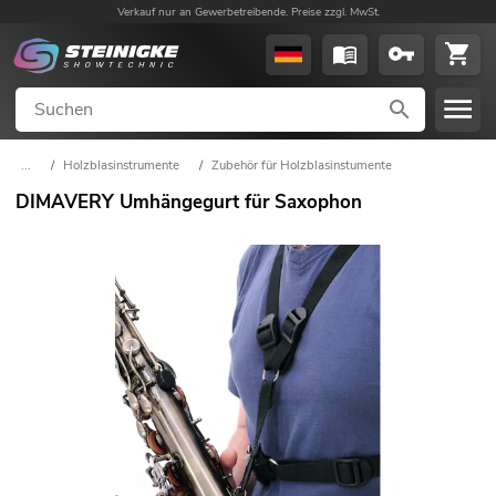
Verkauf nur an Gewerbetreibende. Preise zzgl. MwSt.
...
/
Holzblasinstrumente
/
Zubehör für Holzblasinstumente
DIMAVERY Umhängegurt für Saxophon