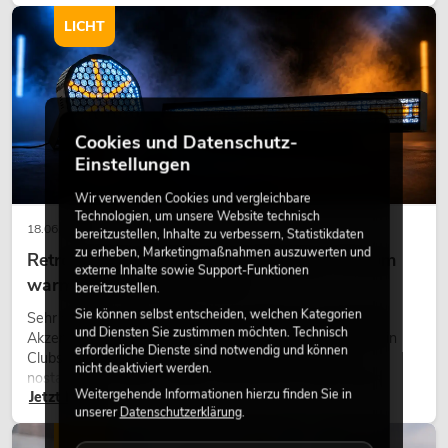
modernen Raumkonzept.
LICHT
Cookies und Datenschutz-
Einstellungen
Wir verwenden Cookies und vergleichbare
Technologien, um unsere Website technisch
18.06.2026
bereitzustellen, Inhalte zu verbessern, Statistikdaten
zu erheben, Marketingmaßnahmen auszuwerten und
Retro-Licht im modernen Lichtdesign: Warum
externe Inhalte sowie Support-Funktionen
warmes Licht wieder wirkt
bereitzustellen.
Sie können selbst entscheiden, welchen Kategorien
Sehr warmes Licht, sichtbare Leuchtflächen und farbige
und Diensten Sie zustimmen möchten. Technisch
Akzente prägen viele aktuelle Lichtdesigns auf Bühnen, in
erforderliche Dienste sind notwendig und können
Clubs und bei Events. Retro-Licht ist dabei kein rein
nicht deaktiviert werden.
nostalgischer Effekt, sondern ein bewusst eingesetztes
Weitergehende Informationen hierzu finden Sie in
Jetzt lesen
Gestaltungsmittel: Es schafft Atmosphäre, gibt Szenen
unserer
Datenschutzerklärung
.
Charakter und kann technische LED-Setups emotionaler
wirken lassen.
LICHT