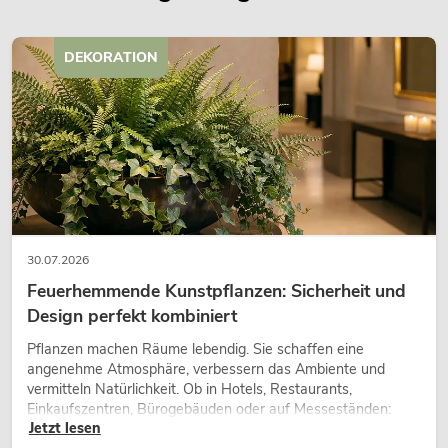
DEKORATION
30.07.2026
Feuerhemmende Kunstpflanzen: Sicherheit und
Design perfekt kombiniert
Pflanzen machen Räume lebendig. Sie schaffen eine
angenehme Atmosphäre, verbessern das Ambiente und
vermitteln Natürlichkeit. Ob in Hotels, Restaurants,
Einkaufszentren, Bürogebäuden oder auf Messeständen:
Jetzt lesen
eine hochwertige Begrünung gehört heute längst zum