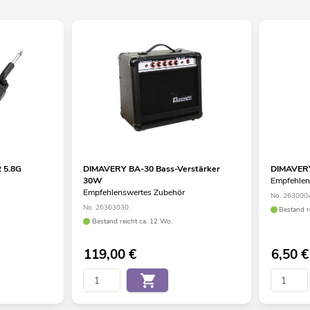
 5.8G
DIMAVERY BA-30 Bass-Verstärker
DIMAVERY
30W
Empfehlen
Empfehlenswertes Zubehör
No. 263000
No. 26363030
Bestand r
Bestand reicht ca. 12 Wo.
119,00
€
6,50
€