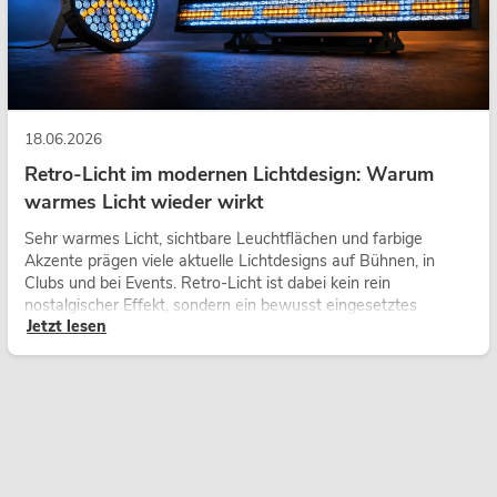
18.06.2026
Retro-Licht im modernen Lichtdesign: Warum
warmes Licht wieder wirkt
Sehr warmes Licht, sichtbare Leuchtflächen und farbige
Akzente prägen viele aktuelle Lichtdesigns auf Bühnen, in
Clubs und bei Events. Retro-Licht ist dabei kein rein
nostalgischer Effekt, sondern ein bewusst eingesetztes
Jetzt lesen
Gestaltungsmittel: Es schafft Atmosphäre, gibt Szenen
Charakter und kann technische LED-Setups emotionaler
wirken lassen.