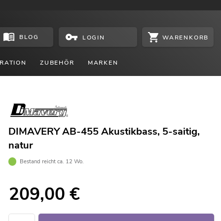
BLOG
WARENKORB
LOGIN
RATION
ZUBEHÖR
MARKEN
DIMAVERY AB-455 Akustikbass, 5-saitig,
natur
Bestand reicht ca. 12 Wo.
209,00
€