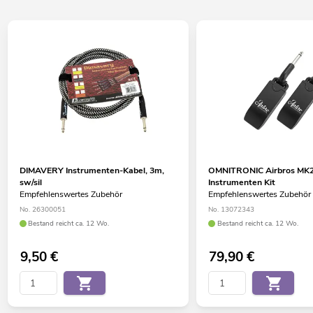
DIMAVERY Instrumenten-Kabel, 3m,
OMNITRONIC Airbros MK2
sw/sil
Instrumenten Kit
Empfehlenswertes Zubehör
Empfehlenswertes Zubehör
No. 26300051
No. 13072343
Bestand reicht ca. 12 Wo.
Bestand reicht ca. 12 Wo.
9,50
€
79,90
€