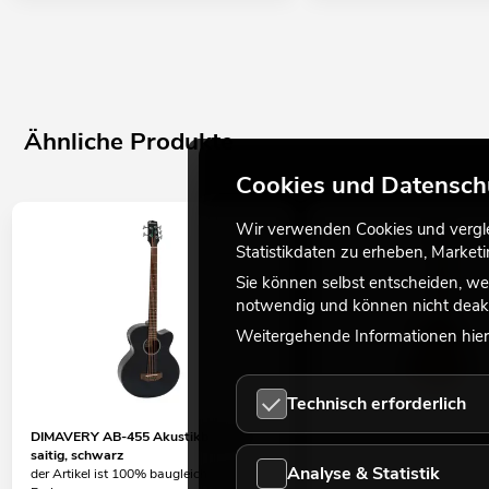
Ähnliche Produkte
Cookies und Datensch
Wir verwenden Cookies und verglei
Statistikdaten zu erheben, Marke
Sie können selbst entscheiden, we
notwendig und können nicht deakt
Weitergehende Informationen hierz
Technisch erforderlich
DIMAVERY AB-455 Akustikbass, 5-
DIMAVERY AB-450 Akustik
saitig, schwarz
der Artikel hat andere Feat
Analyse & Statistik
der Artikel ist 100% baugleich, andere
No. 26224012