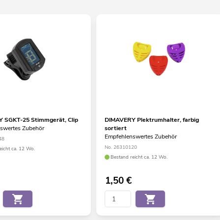
 SGKT-25 Stimmgerät, Clip
DIMAVERY Plektrumhalter, farbig
swertes Zubehör
sortiert
Empfehlenswertes Zubehör
48
No. 26310120
eicht ca. 12 Wo.
Bestand reicht ca. 12 Wo.
1,50
€