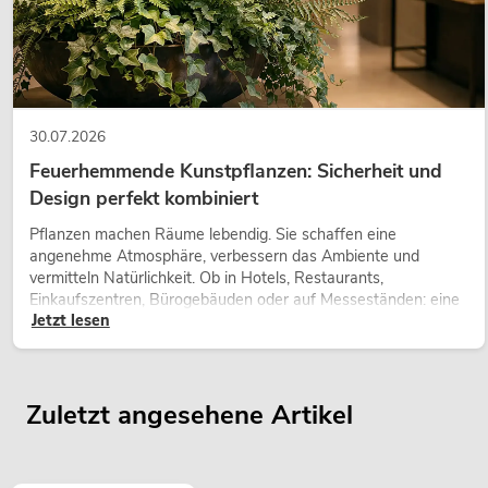
30.07.2026
Feuerhemmende Kunstpflanzen: Sicherheit und
Design perfekt kombiniert
Pflanzen machen Räume lebendig. Sie schaffen eine
angenehme Atmosphäre, verbessern das Ambiente und
vermitteln Natürlichkeit. Ob in Hotels, Restaurants,
Einkaufszentren, Bürogebäuden oder auf Messeständen: eine
Jetzt lesen
hochwertige Begrünung gehört heute längst zum modernen
Raumkonzept.
Zuletzt angesehene Artikel