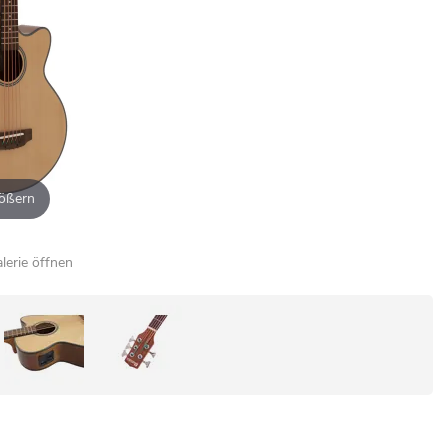
ößern
alerie öffnen