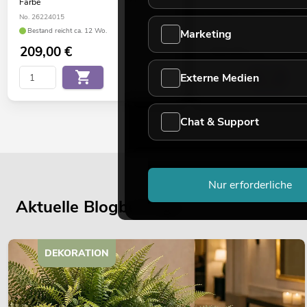
Farbe
Bestand reicht ca. 12 Wo.
No. 26224015
Bestand reicht ca. 12 Wo.
Marketing
209,00
€
199,00
€
Externe Medien
Chat & Support
Nur erforderliche
Aktuelle Blogbeiträge
DEKORATION