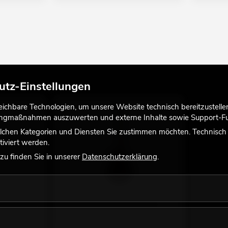
utz-Einstellungen
chbare Technologien, um unsere Website technisch bereitzustellen,
tingmaßnahmen auszuwerten und externe Inhalte sowie Support-Fun
lchen Kategorien und Diensten Sie zustimmen möchten. Technisch e
iviert werden.
u finden Sie in unserer
Datenschutzerklärung
.
bass, natur
DIMAVERY AB-450 Akustikbass,
ures
schwarz
der Artikel hat andere Features