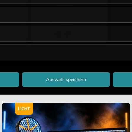
No. 26224013
Bestand reicht ca. 12 Wo.
199,00
€
Auswahl speichern
LICHT