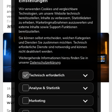
Einstellungen
Pflanzen machen Räume lebendig. Sie schaffen eine
Wir verwenden Cookies und vergleichbare
angenehme Atmosphäre, verbessern das Ambiente und
Technologien, um unsere Website technisch
vermitteln Natürlichkeit. Ob in Hotels, Restaurants,
bereitzustellen, Inhalte zu verbessern, Statistikdaten
Einkaufszentren, Bürogebäuden oder auf Messeständen:
zu erheben, Marketingmaßnahmen auszuwerten und
Jetzt lesen
eine hochwertige Begrünung gehört heute längst zum
externe Inhalte sowie Support-Funktionen
modernen Raumkonzept.
bereitzustellen.
LICHT
Sie können selbst entscheiden, welchen Kategorien
und Diensten Sie zustimmen möchten. Technisch
erforderliche Dienste sind notwendig und können
nicht deaktiviert werden.
Weitergehende Informationen hierzu finden Sie in
unserer
Datenschutzerklärung
.
Technisch erforderlich
Analyse & Statistik
18.06.2026
Retro-Licht im modernen Lichtdesign: Warum
Marketing
warmes Licht wieder wirkt
Sehr warmes Licht, sichtbare Leuchtflächen und farbige