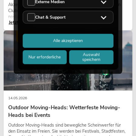
Externe Medien
Akzente prägen viele aktuelle Lichtdesigns auf Bühnen, in
Clubs und bei Events. Retro-Licht ist dabei kein rein
nostalgischer Effekt, sondern ein bewusst eingesetztes
Chat & Support
Jetzt lesen
Gestaltungsmittel: Es schafft Atmosphäre, gibt Szenen
Charakter und kann technische LED-Setups emotionaler
wirken lassen.
LICHT
Alle akzeptieren
Auswahl
Nur erforderliche
speichern
14.05.2026
Outdoor Moving-Heads: Wetterfeste Moving-
Heads bei Events
Outdoor Moving-Heads sind bewegliche Scheinwerfer für
den Einsatz im Freien. Sie werden bei Festivals, Stadtfesten,