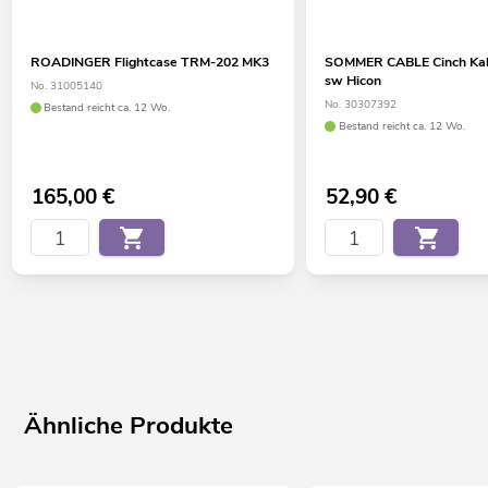
Made in Europe
ROADINGER Flightcase TRM-202 MK3
SOMMER CABLE Cinch Kab
sw Hicon
No. 31005140
No. 30307392
Bestand reicht ca. 12 Wo.
Bestand reicht ca. 12 Wo.
165,00
€
52,90
€
Ähnliche Produkte