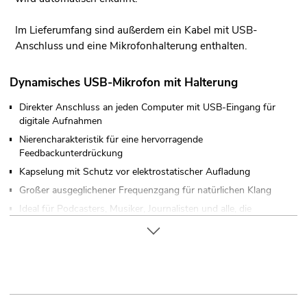
Im Lieferumfang sind außerdem ein Kabel mit USB-
Anschluss und eine Mikrofonhalterung enthalten.
Dynamisches USB-Mikrofon mit Halterung
Direkter Anschluss an jeden Computer mit USB-Eingang für
digitale Aufnahmen
Nierencharakteristik für eine hervorragende
Feedbackunterdrückung
Kapselung mit Schutz vor elektrostatischer Aufladung
Großer ausgeglichener Frequenzgang für natürlichen Klang
Ideal für Podcasters, Musiker, Journalisten und alle, die
Audiofiles für Websites oder Multimediapräsentationen
benötigen
Richtcharakteristik: Niere
Ansteuerbar über plug and play
Das Gerät lässt sich über USB mit dem PC verbinden,