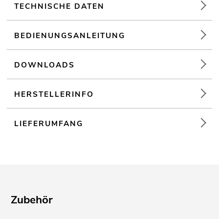
Kompatibel mit Win XP, Win Vista, Win 7, Win 10, OS X 10,2
TECHNISCHE DATEN
oder besser
Für Anwendungsgebiete wie zum Beispiel: Partykeller
BEDIENUNGSANLEITUNG
DOWNLOADS
HERSTELLERINFO
LIEFERUMFANG
Zubehör