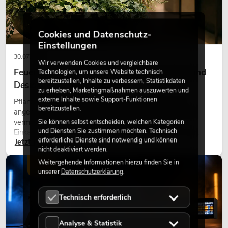
Cookies und Datenschutz-
Einstellungen
30.07.2026
Wir verwenden Cookies und vergleichbare
Feuerhemmende Kunstpflanzen: Sicherheit und
Technologien, um unsere Website technisch
bereitzustellen, Inhalte zu verbessern, Statistikdaten
Design perfekt kombiniert
zu erheben, Marketingmaßnahmen auszuwerten und
externe Inhalte sowie Support-Funktionen
Pflanzen machen Räume lebendig. Sie schaffen eine
bereitzustellen.
angenehme Atmosphäre, verbessern das Ambiente und
vermitteln Natürlichkeit. Ob in Hotels, Restaurants,
Sie können selbst entscheiden, welchen Kategorien
und Diensten Sie zustimmen möchten. Technisch
Einkaufszentren, Bürogebäuden oder auf Messeständen:
erforderliche Dienste sind notwendig und können
Jetzt lesen
eine hochwertige Begrünung gehört heute längst zum
nicht deaktiviert werden.
modernen Raumkonzept.
Weitergehende Informationen hierzu finden Sie in
LICHT
unserer
Datenschutzerklärung
.
Technisch erforderlich
Analyse & Statistik