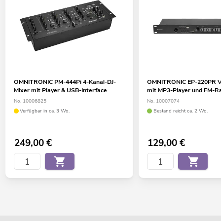
OMNITRONIC PM-444Pi 4-Kanal-DJ-
OMNITRONIC EP-220PR Vo
Mixer mit Player & USB-Interface
mit MP3-Player und FM-R
No. 10006825
No. 10007074
Verfügbar in ca. 3 Wo.
Bestand reicht ca. 2 Wo.
249,00
€
129,00
€