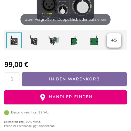
Zum Vergrößern: Doppelklick oder aufziehen
+5
99,00
€
IN DEN WARENKORB
HÄNDLER FINDEN
Bestand reicht ca. 12 Wo.
Listenpreis
zzgl. 19% MwSt.
Preise im Fachhandel ggf. abweichend.