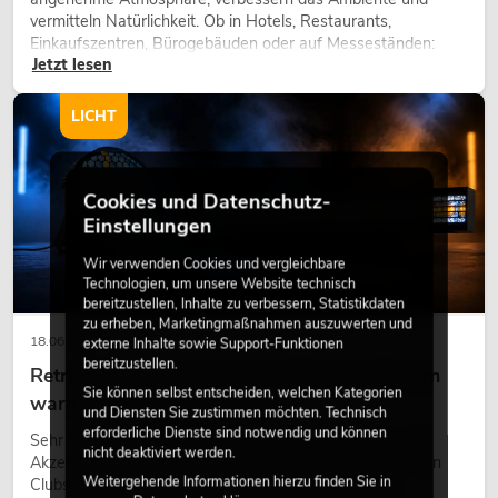
vermitteln Natürlichkeit. Ob in Hotels, Restaurants,
Einkaufszentren, Bürogebäuden oder auf Messeständen:
Jetzt lesen
eine hochwertige Begrünung gehört heute längst zum
modernen Raumkonzept.
LICHT
Cookies und Datenschutz-
Einstellungen
Wir verwenden Cookies und vergleichbare
Technologien, um unsere Website technisch
bereitzustellen, Inhalte zu verbessern, Statistikdaten
zu erheben, Marketingmaßnahmen auszuwerten und
18.06.2026
externe Inhalte sowie Support-Funktionen
bereitzustellen.
Retro-Licht im modernen Lichtdesign: Warum
Sie können selbst entscheiden, welchen Kategorien
warmes Licht wieder wirkt
und Diensten Sie zustimmen möchten. Technisch
erforderliche Dienste sind notwendig und können
Sehr warmes Licht, sichtbare Leuchtflächen und farbige
nicht deaktiviert werden.
Akzente prägen viele aktuelle Lichtdesigns auf Bühnen, in
Weitergehende Informationen hierzu finden Sie in
Clubs und bei Events. Retro-Licht ist dabei kein rein