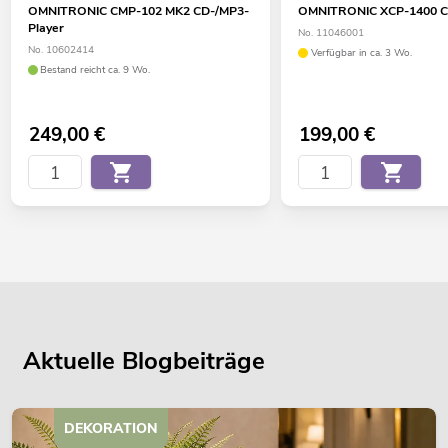
OMNITRONIC CMP-102 MK2 CD-/MP3-
OMNITRONIC XCP-1400 C
Player
No. 11046001
No. 10602414
Verfügbar in ca. 3 Wo.
Bestand reicht ca. 9 Wo.
249,00
€
199,00
€
Aktuelle Blogbeiträge
DEKORATION