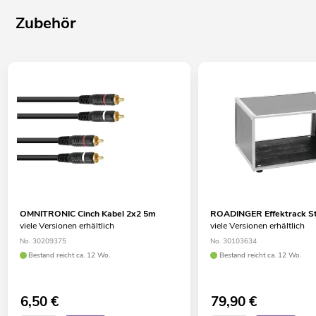
Zubehör
OMNITRONIC Cinch Kabel 2x2 5m
ROADINGER Effektrack S
viele Versionen erhältlich
viele Versionen erhältlich
No. 30209375
No. 30103634
Bestand reicht ca. 12 Wo.
Bestand reicht ca. 12 Wo.
6,50
€
79,90
€