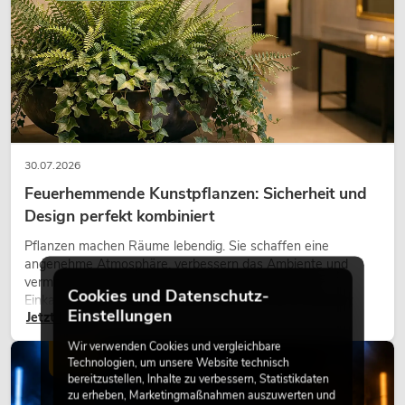
30.07.2026
Feuerhemmende Kunstpflanzen: Sicherheit und
Design perfekt kombiniert
Pflanzen machen Räume lebendig. Sie schaffen eine
angenehme Atmosphäre, verbessern das Ambiente und
vermitteln Natürlichkeit. Ob in Hotels, Restaurants,
Cookies und Datenschutz-
Einkaufszentren, Bürogebäuden oder auf Messeständen:
Einstellungen
Jetzt lesen
eine hochwertige Begrünung gehört heute längst zum
modernen Raumkonzept.
Wir verwenden Cookies und vergleichbare
LICHT
Technologien, um unsere Website technisch
bereitzustellen, Inhalte zu verbessern, Statistikdaten
zu erheben, Marketingmaßnahmen auszuwerten und