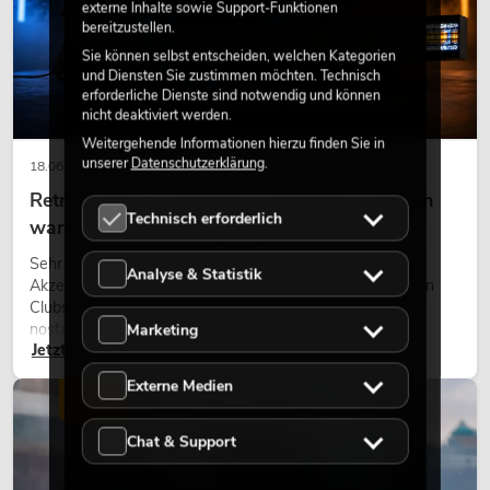
externe Inhalte sowie Support-Funktionen
bereitzustellen.
Sie können selbst entscheiden, welchen Kategorien
und Diensten Sie zustimmen möchten. Technisch
erforderliche Dienste sind notwendig und können
nicht deaktiviert werden.
Weitergehende Informationen hierzu finden Sie in
unserer
Datenschutzerklärung
.
18.06.2026
Retro-Licht im modernen Lichtdesign: Warum
Technisch erforderlich
warmes Licht wieder wirkt
Sehr warmes Licht, sichtbare Leuchtflächen und farbige
Analyse & Statistik
Akzente prägen viele aktuelle Lichtdesigns auf Bühnen, in
Clubs und bei Events. Retro-Licht ist dabei kein rein
nostalgischer Effekt, sondern ein bewusst eingesetztes
Marketing
Jetzt lesen
Gestaltungsmittel: Es schafft Atmosphäre, gibt Szenen
Charakter und kann technische LED-Setups emotionaler
Externe Medien
wirken lassen.
LICHT
Chat & Support