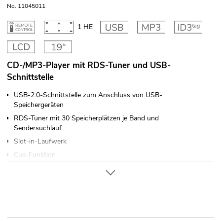
No. 11045011
1 HE
CD-/MP3-Player mit RDS-Tuner und USB-
Schnittstelle
USB-2.0-Schnittstelle zum Anschluss von USB-
Speichergeräten
RDS-Tuner mit 30 Speicherplätzen je Band und
Sendersuchlauf
Slot-in-Laufwerk
Cue-Funktion
Seamless Loop/Reloop
Einzel- oder Gesamttitelwiedergabe
Zufallswiedergabe
Wiederholfunktionen: Repeat 1, Repeat Folder