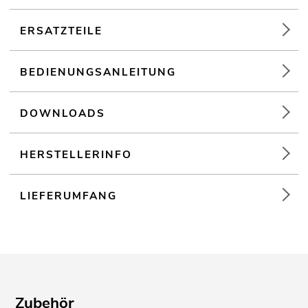
Installation; mobilen Einsatz; Mobile DJs / Alleinunterhalter;
Restaurants, Bars und Hotels; Verleiher;
Sportzentren/Fitnessstudios
ERSATZTEILE
BEDIENUNGSANLEITUNG
DOWNLOADS
HERSTELLERINFO
LIEFERUMFANG
Zubehör