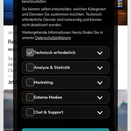
bereitzustellen.
Sie können selbst entscheiden, welchen Kategorien
und Diensten Sie zustimmen möchten. Technisch
erforderliche Dienste sind notwendig und können
nicht deaktiviert werden.
Weitergehende Informationen hierzu finden Sie in
18.06.2026
unserer
Datenschutzerklärung
.
Retro-Licht im modernen Lichtdesign: Warum
warmes Licht wieder wirkt
Technisch erforderlich
Sehr warmes Licht, sichtbare Leuchtflächen und farbige
Akzente prägen viele aktuelle Lichtdesigns auf Bühnen, in
Analyse & Statistik
Clubs und bei Events. Retro-Licht ist dabei kein rein
nostalgischer Effekt, sondern ein bewusst eingesetztes
Jetzt lesen
Gestaltungsmittel: Es schafft Atmosphäre, gibt Szenen
Marketing
Charakter und kann technische LED-Setups emotionaler
wirken lassen.
LICHT
Externe Medien
Chat & Support