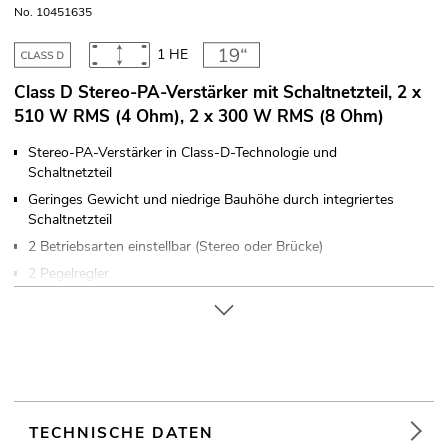
No. 10451635
1 HE
Class D Stereo-PA-Verstärker mit Schaltnetzteil, 2 x
510 W RMS (4 Ohm), 2 x 300 W RMS (8 Ohm)
Stereo-PA-Verstärker in Class-D-Technologie und
Schaltnetzteil
Geringes Gewicht und niedrige Bauhöhe durch integriertes
Schaltnetzteil
2 Betriebsarten einstellbar (Stereo oder Brücke)
2 Pegelregler
Elektronisch symmetrierte Eingänge über XLR-Einbaubuchsen
mit XLR-Durchschleifausgängen
Lautsprecherausgänge über verriegelbare Speaker-Buchsen
(19") 48,3 cm Rackeinbau 1 HE
Die Gerätekühlung erfolgt über Lüfter
Für Anwendungsgebiete wie zum Beispiel: Clubs/Tanzschulen;
TECHNISCHE DATEN