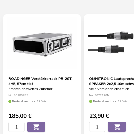
ROADINGER Verstärkerrack PR-2ST,
OMNITRONIC Lautspreche
4HE, 57cm tief
SPEAKER 2x2,5 10m schw
Empfehlenswertes Zubehör
viele Versionen erhältlich
No. 30109785
No. 3022120N
Bestand reicht ca. 12 Wo.
Bestand reicht ca. 12 Wo.
185,00
€
23,90
€