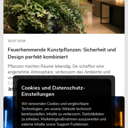
30.07.2026
Feuerhemmende Kunstpflanzen: Sicherheit und
Design perfekt kombiniert
Pflanzen machen Räume lebendig. Sie schaffen eine
angenehme Atmosphäre, verbessern das Ambiente und
vermitteln Natürlichkeit. Ob in Hotels, Restaurants,
Einkaufszentren, Bürogebäuden oder auf Messeständen:
Cookies und Datenschutz-
Jetzt lesen
eine hochwertige Begrünung gehört heute längst zum
Einstellungen
modernen Raumkonzept.
LICHT
Wir verwenden Cookies und vergleichbare
Technologien, um unsere Website technisch
bereitzustellen, Inhalte zu verbessern, Statistikdaten
zu erheben, Marketingmaßnahmen auszuwerten und
externe Inhalte sowie Support-Funktionen