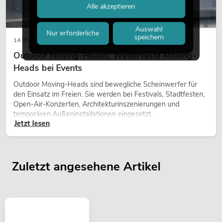
Alle akzeptieren
Auswahl
Nur erforderliche
speichern
14.05.2026
Outdoor Moving-Heads: Wetterfeste Moving-
Heads bei Events
Outdoor Moving-Heads sind bewegliche Scheinwerfer für
den Einsatz im Freien. Sie werden bei Festivals, Stadtfesten,
Open-Air-Konzerten, Architekturinszenierungen und
temporären Außeninstallationen eingesetzt.
Jetzt lesen
Zuletzt angesehene Artikel