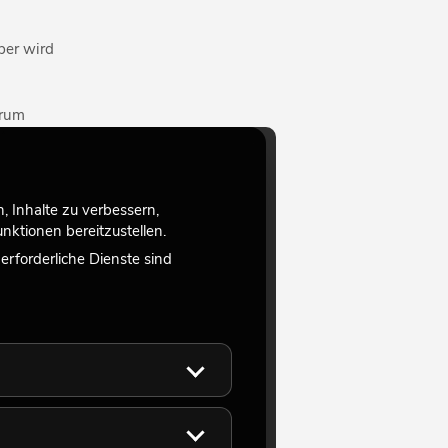
ber wird
erum
 Auge
n der
 Inhalte zu verbessern,
arben
ktionen bereitzustellen.
rforderliche Dienste sind
lung für
ck zu