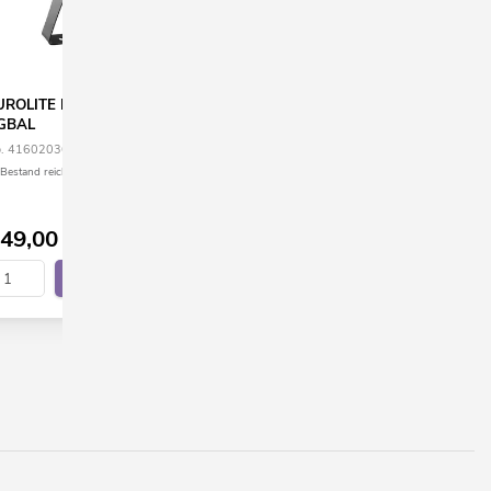
UROLITE LED Theatre COB 200
EUROLITE LED THA-230F The
GBAL
Spot
. 41602036
No. 41602170
Bestand reicht ca. 12 Wo.
nur noch wenige verfügbar
49,00
€
899,00
€