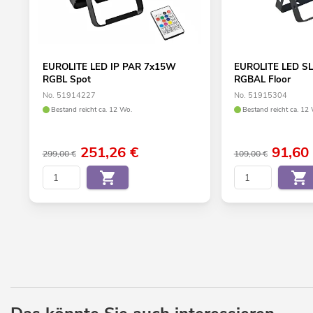
EUROLITE LED IP PAR 7x15W
EUROLITE LED S
RGBL Spot
RGBAL Floor
No. 51914227
No. 51915304
Bestand reicht ca. 12 Wo.
Bestand reicht ca. 12
251,26
€
91,60
299,00 €
109,00 €