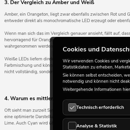
3. Der Vergleich zu Amber und Weiß
Amber, ein Orangeton, liegt zwar ebenfalls zwischen Rot und G
entweder direkt als monochromatische LED erzeugt oder ebenfal
Wenn man sich das im Vergleich genauer ansieht, fällt auf, da
hervorragend für Orange- und Gelbtöne, zeigt jedoch bei der
wahrgenommen werden.
Cookies und Datensch
Weiße LEDs liefern direkt Weißlicht und sind in vielen Systeme
Wir verwenden Cookies und verglei
Farbmischung und können helfen, Weißlicht flexibler und differ
Statistikdaten zu erheben, Marke
nicht vollständig, sondern ergänzt sie sinnvoll.
Sie können selbst entscheiden, we
notwendig und können nicht deakt
Weitergehende Informationen hierz
4. Warum es mittlerweile so oft benutzt wird
Technisch erforderlich
Oft sieht man zurzeit Systeme, in denen es entweder mit Cyan
eine optimierte Darstellung von Gelb- und Orangetönen. Im Be
Lime. Auch Cyan wird über einen Leuchtstoff erzeugt und rund
Analyse & Statistik