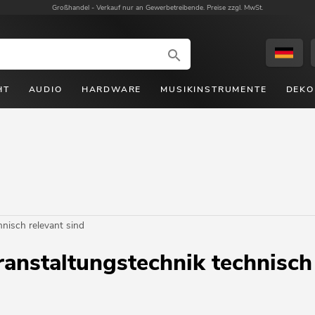
Großhandel -
Verkauf nur an Gewerbetreibende. Preise zzgl. MwSt.
HT
AUDIO
HARDWARE
MUSIKINSTRUMENTE
DEKO
nisch relevant sind
nstaltungstechnik technisch 