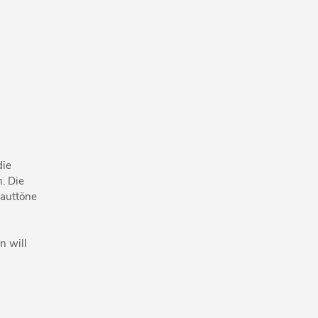
die
. Die
Hauttöne
n will