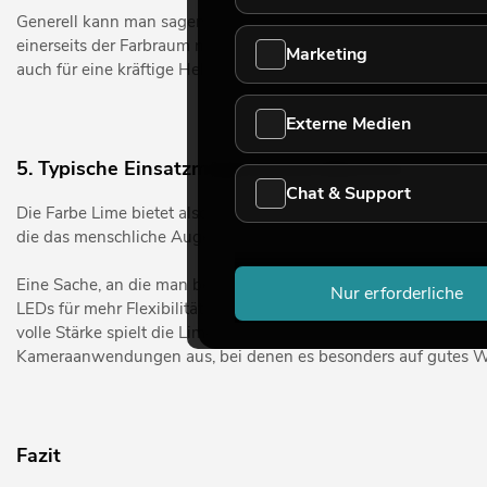
Generell kann man sagen, dass Lime mittlerweile immer häufig
einerseits der Farbraum nutzbarer wird und es für eine besser
Marketing
auch für eine kräftige Helligkeit bzw. für flexible Einsatzmögl
Externe Medien
5. Typische Einsatzmöglichkeiten/Bereiche
Chat & Support
Die Farbe Lime bietet also im LED-Bereich einige sehr gezielte
die das menschliche Auge wahrnimmt, schließt. Dadurch ergebe
Eine Sache, an die man bei Scheinwerfern natürlich denkt und d
Nur erforderliche
LEDs für mehr Flexibilität in der kreativen Gestaltung sorgen,
volle Stärke spielt die Lime-LED aber in den Bereichen Dekorat
Kameraanwendungen aus, bei denen es besonders auf gutes Weiß
Fazit