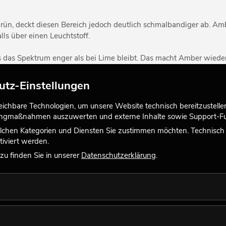
rün, deckt diesen Bereich jedoch deutlich schmalbandiger ab. Am
ls über einen Leuchtstoff.
ss das Spektrum enger als bei Lime bleibt. Das macht Amber wied
 Erzeugung von weißem Licht Grenzen, die auch vom menschlichen
utz-Einstellungen
n sinnvoll. Lime-Kanäle bieten zudem zusätzliche Möglichkeiten i
chbare Technologien, um unsere Website technisch bereitzustellen,
enzierter zu erzeugen. Insgesamt gilt, Lime ersetzt andere LED-F
tingmaßnahmen auszuwerten und externe Inhalte sowie Support-Fun
lchen Kategorien und Diensten Sie zustimmen möchten. Technisch e
iviert werden.
u finden Sie in unserer
Datenschutzerklärung
.
 oder Amber kombiniert wird. Amber sorgt in dieser Zusammenstel
reich zwischen Blau und Grün bildet Cyan das spektrale Gegenstü
et das Spektrum im Bereich zwischen Blau und Grün ab.