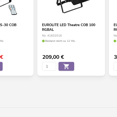
LS-30 COB
EUROLITE LED Theatre COB 100
E
RGBAL
R
No. 41602016
No
 Wo.
Bestand reicht ca. 12 Wo.
€
209,00
€
3