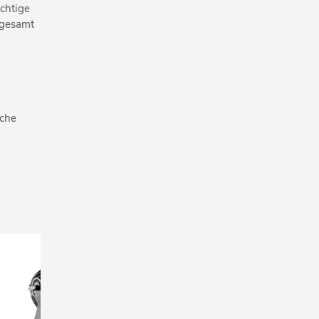
chtige
sgesamt
iche